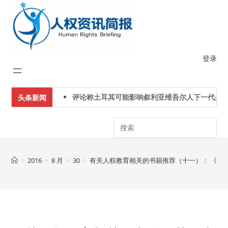
Skip
to
content
登录
评论称土耳其可能影响叙利亚维吾尔人下一代身份
头条新闻
Search
>
2016
>
8 月
>
30
>
有关人权教育相关的书籍推荐（十一）： 《人