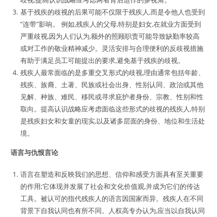
基于残疾的歧视的后果可能不仅限于残疾人,而是令他人也受到
“连带”影响。 例如,残疾人的父母,特别是妇女,在就业方面受到
严重歧视,因为人们认为,额外的照顾职责可能导致缺勤率较高
或对工作的敬业精神减少。灵活安排与合理便利的反歧视措施
有助于满足员工可能提出的要求,避免基于残疾的歧视。
残疾人最常面临的是多重交叉形式的歧视,理由通常包括年龄、
残疾、族裔、土著、民族或社会出身、性别认同、政治或其他
见解、种族、难民、移民或寻求庇护者身份、宗教、性别和性
取向。提高认识战略应考虑面临这些形式的歧视的残疾人,特别
是残疾妇女和女童的现实,以及诸多层面的身份、地位和生活处
境。
语言与仇恨言论
语言在塑造和反映我们的思想、信仰和感受方面具有至关重要
的作用;它体现并发展了社会和文化价值观,并成为它们的传达
工具。被认可的指代残疾人的语言因国家而异。残疾人在不同
背景下自我认同也有所不同。人权高专办认为,应当以自我认同