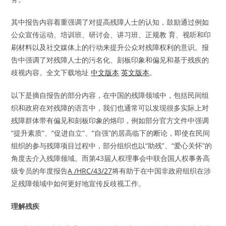
其中报告内容着重强调了对提高残障人士的认知，鼓励通过例如
公众宣传运动、培训班、研讨会、讲习班、正规教 育、视听和印
刷材料以及社交媒体上的行动来提升公众对残障权利的意识。报
告中强调了对残障人士的污名化、刻板印象和偏见和基于残疾的
歧视内容。全文下载地址
中文版本
英文版本
。
以下是摘自报告的部分内容，在中国的残障领域中，包括民间组
织和政府在对残障的语言中，我们也通常可以发现很多实际上对
残障群体带有偏见和刻板印象的烙印，例如部分官方文件中强调
“提升素质”、“促进自立”、“自强”的居高临下的断论，即使在民间
组织的参与残障项目过程中，部分组织也以“助残”、“爱心关怀”的
角度去介入残障领域。而第43届人权理事会中联合国人权事务高
级专员的年度报告
A /HRC/43/27
将有助于在中国非政府组织在涉
足残障领域中如何更好地宣传反歧视工作。
理解残疾