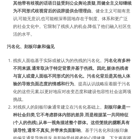
其他带有歧视的话语日益受到公众舆论质疑,而健全主义却继续
为不同形式歧视背后的说辞提供合理理由
。健全主义可能有意
识,可能无意识,也可能根深蒂固地存在于制度、体系和更广泛
的社会文化中。它限制了残疾人的机会,降低了他们融入社区生
活的水平。
污名化、刻板印象和偏见
残疾人面临基于实际或被认为的伤残的污名化。
污名化有多种
不同来源,通常取决于特定背景并基于伤残。因此,躯体伤残者
与盲人或聋人面临不同形式的污名化。污名化背后是其他人体
验的导致负面态度的情感和行为
。提高认识战略应着眼于污名
化的这些元素,以更好地应对改变态度和建设包容性社会这两项
挑战。
对残疾人的刻板印象通常建立在污名化基础上。
刻板印象是一
种社会归类,它不考虑群体内部的差异,而是根据某一共同特征
(个人的伤残),从单一视角描述整个群体。这些笼统的臆断具有
误导性,通常不真实,并带来负面影响
。基于污名化和刻板印象
的偏见通常导致排斥,并影响受歧视者的心理健康。下文将审视