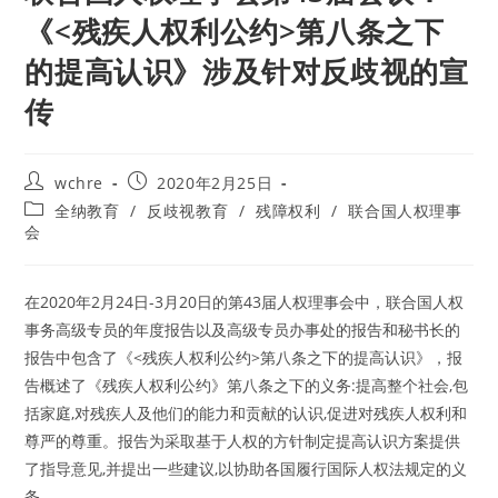
《<残疾人权利公约>第八条之下
的提高认识》涉及针对反歧视的宣
传
Post
Post
wchre
2020年2月25日
author:
published:
Post
全纳教育
/
反歧视教育
/
残障权利
/
联合国人权理事
category:
会
在2020年2月24日-3月20日的第43届人权理事会中，联合国人权
事务高级专员的年度报告以及高级专员办事处的报告和秘书长的
报告中包含了《<残疾人权利公约>第八条之下的提高认识》，报
告概述了《残疾人权利公约》第八条之下的义务:提高整个社会,包
括家庭,对残疾人及他们的能力和贡献的认识,促进对残疾人权利和
尊严的尊重。报告为采取基于人权的方针制定提高认识方案提供
了指导意见,并提出一些建议,以协助各国履行国际人权法规定的义
务。