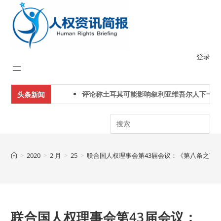
Skip
to
content
登录
评论称土耳其可能影响叙利亚维吾尔人下一代身份
头条新闻
Search
>
2020
>
2 月
>
25
>
联合国人权理事会第43届会议：《第八条之下
联合国人权理事会第43届会议：