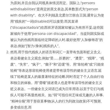
为原则,并且自我认同视具体情况而定。国际上,“persons
withdisabilities”是商定的英文表达,其单数形式为“person
with disability”。在大不列颠及北爱尔兰联合王国,通常认为使
用“残疾的”一词(disabled)可以接受;而其直译
(“discapacitado/a”)在西班牙语国家却被认为有所不妥,这些国
家倾向于使用“persona con discapacidad”。当提到因实际或
被认为的伤残而面临特定障碍的人时,最好使用“人加修饰语”的
表达,例如“[智力/身体]残疾的人”。
然而,用于指代残疾人的语言和词汇一直带有负面和贬义含义,
表达着健全主义观念,例如“受……折磨的”、“遭受”、“残障”、“残
废”、“失常”、“疯子”、“瘸子”和“迟缓”等。用“靠轮椅”或“只能坐
轮椅”等表达形容轮椅使用者是带有误导性的健全主义语言,延
续了轮椅是某人的最显著特征的论断,同时否定了个人自由行动
和独立的体验。用“聋哑”描述聋人也是带有误导性的健全主义
贬义表达。一些健全主义词语已成为日常用语,以至于它们与残
疾人可能不再显然相关。如,“弱”可指任何乏味或无趣的人和事,
“精神分裂”用于形容某事物(从人的行为到政治政策)不可预测、
多变或任意,而