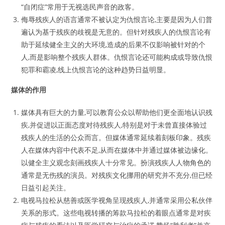
“自闭症”常用于无视选民声音的政客。
侮辱残疾人的语言通常不被认定为仇恨言论,主要是因为人们普
遍认为基于残疾的歧视是无意的。但针对残疾人的仇恨言论有
助于延续健全主义的大环境,造成的后果不仅影响被针对的个
人,而是影响整个残疾人群体。仇恨言论还可能构成或导致仇恨
犯罪和霸凌,线上仇恨言论的这种趋势日益明显。
媒体的作用
媒体具有巨大的力量,可以教育公众以帮助他们更全面地认识残
疾,并促进以正面态度对待残疾人,特别是对于未曾直接体验过
残疾人的生活的公众而言。但媒体通常延续着刻板印象。残疾
人在媒体内容中代表不足,从而在媒体中并通过媒体被边缘化。
以健全主义观念刻画残疾人十分常见。扮演残疾人人物角色的
通常是无伤残的演员。对残疾文化挪用的研究并不充分,但已经
日益引起关注。
电视马拉松从慈善或医学视角呈现残疾人,并通常采用公私伙伴
关系的形式。这些电视转播的筹款马拉松的着眼点通常是对疾