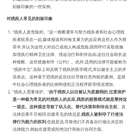
刻板印象的一些实例。
对残疾人常见的刻板印象
“残疾人是危险的。”这一推断通常与智力残疾者和社会心理残
疾者联系在一起,媒体报道和对枪支暴力的反应将这些人作为替
罪羊,并认为这些人对自己或他人构成危险,因而呼吁采取措施
加强执行精神卫生法律、强迫治疗和剥夺自由,这往往会助长这
种推断。这些措施有悖《公约》。此外,适用的法律可能被称为
“残疾中立”,实际上却反映了残疾的医学模式,并以健全主义的术
语表达。这种基于恐惧的反应往往导致任意拘留的案例、监狱
中社会心理残疾者的比例和侵犯正当程序权等情况增加。
“残疾人需要保护。”
由于残疾人以往被认为是脆弱的,过度保护
是一种极为常见的对残疾人的反应,残疾的慈善模式就是秉持这
一观念。这种观念导致了幼儿化、替代决策和剥夺自主权
。其
法律后果不尽相同,但最常见的情况是,
残疾人被剥夺了行使法
律行为能力的权利
,也就是说,导致他们不具备自行做出决定的
法律能力,例如在接受或拒绝治疗和执行合同方面。