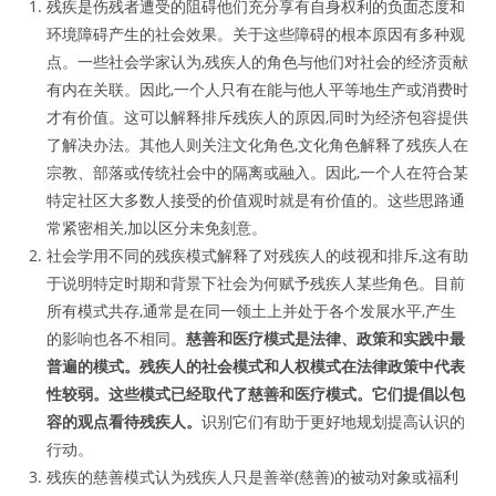
残疾是伤残者遭受的阻碍他们充分享有自身权利的负面态度和
环境障碍产生的社会效果。关于这些障碍的根本原因有多种观
点。一些社会学家认为,残疾人的角色与他们对社会的经济贡献
有内在关联。因此,一个人只有在能与他人平等地生产或消费时
才有价值。这可以解释排斥残疾人的原因,同时为经济包容提供
了解决办法。其他人则关注文化角色,文化角色解释了残疾人在
宗教、部落或传统社会中的隔离或融入。因此,一个人在符合某
特定社区大多数人接受的价值观时就是有价值的。这些思路通
常紧密相关,加以区分未免刻意。
社会学用不同的残疾模式解释了对残疾人的歧视和排斥,这有助
于说明特定时期和背景下社会为何赋予残疾人某些角色。目前
所有模式共存,通常是在同一领土上并处于各个发展水平,产生
的影响也各不相同。
慈善和医疗模式是法律、政策和实践中最
普遍的模式。残疾人的社会模式和人权模式在法律政策中代表
性较弱。这些模式已经取代了慈善和医疗模式。它们提倡以包
容的观点看待残疾人。
识别它们有助于更好地规划提高认识的
行动。
残疾的慈善模式认为残疾人只是善举(慈善)的被动对象或福利