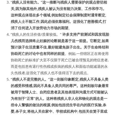
“
残疾人没有能力。”这一推断与残疾人需要保护的观点密切相
关,因为除其他外,残疾人被认为没有能力决策、工作和学习。
这种观点体现在多个领域,例如制定社会保障制度时通常断定,
残疾人士不能工作,因此必须依靠福利。这强化了慈善模式,打
消了任何进入开放劳动力市场的期望
。
“残疾人的生活价值/质量较低。”
许多支持产前测试和因发现胎
儿伤残而选择终止妊娠的论断就是基于这一前提。它断定,如果
预计孩子生活质量不佳,最好能避免孩子出生。关于生命终结和
协助死亡的讨论中也有同样的前提
。例如,一些辖区正在将使用
协助死亡的标准扩大至不仅限于死亡已被合理预见的绝症患者,
而是包括患有退行性伤残或疾病的残疾人和面临功能减退的永
久伤残者,这强化了残疾人也不值得活下去的观点。
“残疾人不是完整的人。”这一刻板印象断定,残疾人不具备人类
的感受和情感,因此不具备人类共同的尊严。这种刻板印象最常
被用于智障人士、自闭症患者及其他表现和沟通方式可能被认
为有别于“正常”的人。这种将残疾人非人化和物化的观念是一
些令人警惕的做法的根源,例如包括优生学在内的医疗实验,杀
婴,杀子女,将他人关在家中、学校或机构中,包括关在笼子里或