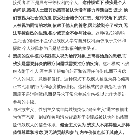
接受者,而不是具有平等权利的个人。
这种模式下,残疾是个人
的问题,残疾人士因其伤残而被认为没有能力养活自己;反之,他
们被视为社会的负担,接受社会施予的仁慈。这种视角下,残疾
人被视为同情的对象,依赖于他人的善意,因此被剥夺了权力,无
法掌控自己的生活,很少或完全不参与社会
。这种模式的影响
是,社会的回应不是保证残疾人享有自身权利,而仅限于关怀和
援助,个人被降格为只是慈善和福利的接受者。
残疾的医学模式将残疾人视为治疗对象,是需要治愈的患者,而
残疾是需要解决的医疗问题或需要治疗的疾病
。这种模式下,残
疾依附于个人,医生最了解如何纠正和管理任何伤残,而不考虑
个人的同意、意愿和偏好。这种模式下,残疾人被视为身心偏离
正常,他们的行为和态度被病理化。这种模式的影响是,社会的
回应不是消除障碍,而是寻求正常化并减少伤残,以此作为促进
参与的手段。
与种族主义、性别主义或年龄歧视类似,“健全主义”通常被描述
为负面态度、刻板印象和污名背后基于实际或被认为的伤残而
贬低残疾人的信念体系。
健全主义认为,残疾人不如其他人那样
值得尊重和考虑,更无法贡献和参与,内在价值也低于其他人。