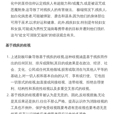
化中的某些信仰认定残疾人有超能力和/或魔力,或是被诅咒或
恶魔附身,这导致了对残疾人的有害做法。 极端情况下,残疾人,
如白化病患者,可能被绑架、袭击和谋杀,因为他们的身体部位
可用于巫术,以求好运和健康。此外,残疾妇女,特别是年轻妇女
和女孩,可能成为男性艾滋病毒携带者的目标并遭到他们强奸,
这与“处女可清除艾滋病”的错误观念有关。
基于残疾的歧视
上述刻板印象导致基于残疾的歧视,这种歧视涵盖基于残疾而作
出的任何区别、排斥或限制,其目的或效果是在政治、经济、社
会、文化、公民或任何其他领域,损害或取消在与其他人平等的
基础上,对一切人权和基本自由的认可、享有或行使。 它包括
一切形式的歧视,如直接或间接歧视、连带歧视、拒绝合理便
利、结构性和系统性歧视以及多重交叉形式的歧视。
基于残疾的歧视通常被认为是无意的。因此,反歧视措施,无论
是其后果还是执行,往往不那么严格。提高认识作为消除歧视的
工具也不例外。保护免受歧视既要考虑有意歧视也要考虑无意
歧视,提高认识战略应考虑两者背后运作的多视角。