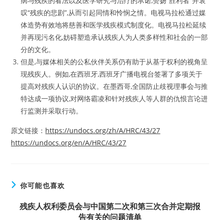
病与残疾的看法以及医学研究与治疗的承诺,赞扬“胜利者”并哀
叹“残疾的悲剧”,从而引起同情和怜悯之情。电视马拉松通过媒
体造势有效地将慈善和医学残疾模式制度化。电视马拉松延续
并再现污名化,妨碍塑造承认残疾人为人类多样性和社会的一部
分的文化。
但是,与媒体相关的公私伙伴关系仍有助于从基于权利的视角呈
现残疾人。例如,在西班牙,西班牙广播电视台签署了多项关于
提高对残疾人认识的协议。在墨西哥,全国防止歧视理事会与推
特达成一项协议,对网络霸凌和针对残疾人等人群的仇恨言论进
行监测并采取行动。
原文链接：
https://undocs.org/zh/A/HRC/43/27
https://undocs.org/en/A/HRC/43/27
你可能也喜欢
残疾人权利委员会与中国第二次和第三次合并定期报
告有关的问题清单