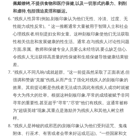
佩戴镣铐,不提供食物和医疗保健,以及一切形式的暴力、剥削
和虐待,包括强迫卖淫和贩运。
“残疾人性异常(例如,刻板印象认为他们无性、冷淡、过度、无
性能力或性反常)。” 这一推断通常大量被用于智障人士和社会
心理残疾者,特别是妇女和女童。这种刻板印象使他们无法获取
性相关信息和发展健康的性生活。通常,在与残疾人讨论性问题
方面,亲属、教师和保健专业人员要么未经培训,要么缺乏信心,
令残疾人无法获得高质量的性保健和生殖保健导致健康结果较
差。
“残疾人不同凡响/成就超群。”这一前提虽然采取了正面表述,但
强调和赞扬“克服”伤残,从而产生了强化对残疾人的刻板印象的
效果。其前提论断是伤残者无法成功,因此有残疾人成功时就被
夸大为伟大的壮举。根据这种刻板印象,平常的成绩被赋予非同
寻常的重要性,甚至超乎“寻常”,“尽管”他们有残疾。这通常被称
为“超级英雄”现象,其重点是激励并为残疾人和其他人树立榜
样。
“残疾人是神秘的或邪恶的(刻板印象认为他们受到诅咒、鬼魂
附体、行巫术、有害或者会带来好运或厄运)。”一些国家和文