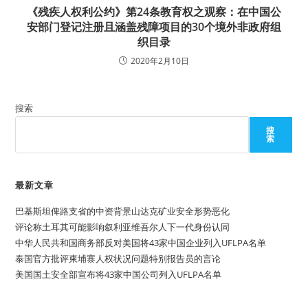
《残疾人权利公约》第24条教育权之观察：在中国公
安部门登记注册且涵盖残障项目的30个境外非政府组
织目录
2020年2月10日
搜索
搜
索
最新文章
巴基斯坦俾路支省的中资背景山达克矿业安全形势恶化
评论称土耳其可能影响叙利亚维吾尔人下一代身份认同
中华人民共和国商务部反对美国将43家中国企业列入UFLPA名单
泰国官方批评柬埔寨人权状况问题特别报告员的言论
美国国土安全部宣布将43家中国公司列入UFLPA名单