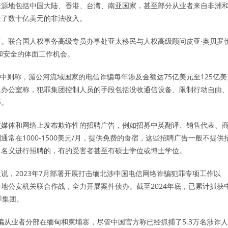
来源地包括中国大陆、香港、台湾、南亚国家，甚至部分从业者来自非洲
造了数十亿美元的非法收入。
。联合国人权事务高级专员办事处亚太移民与人权高级顾问皮亚·奥贝罗
常规和安全的体面工作机会。
告中则称，湄公河流域国家的电信诈骗每年涉及金额达75亿美元至125亿美
题办公室称，犯罪集团控制人员的手段包括没收通信设备、限制行动自由
等。
交媒体和网络上发布欺诈性的招聘广告，例如招募中英翻译、销售代表、
常在1000-1500美元/月，提供免费的食宿，这些招聘广告一般不提供
司名义进行招聘的，有的受害者甚至有硕士学位或博士学位。
上说，2023年7月部署开展打击缅北涉中国电信网络诈骗犯罪专项工作以
地公安机关联合作战，全力开展案件侦办。截至2024年底，已累计抓获
罪集团。
诈骗从业者分部在缅甸和柬埔寨，尽管中国官方称已经抓捕了5.3万名涉诈人