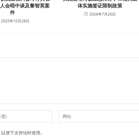
导人会晤中谈及黎智英案
体实施签证限制政策
件
2026年7月20日
2025年10月28日
Enter
your
website
，以便下次评论时使用。
URL