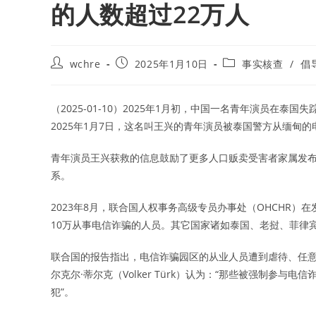
的人数超过22万人
Post
Post
Post
wchre
2025年1月10日
事实核查
/
倡
author:
published:
category:
（2025-01-10）2025年1月初，中国一名青年演员在
2025年1月7日，这名叫王兴的青年演员被泰国警方从缅甸
青年演员王兴获救的信息鼓励了更多人口贩卖受害者家属发
系。
2023年8月，联合国人权事务高级专员办事处（OHCHR
10万从事电信诈骗的人员。其它国家诸如泰国、老挝、菲律
联合国的报告指出，电信诈骗园区的从业人员遭到虐待、任
尔克尔·蒂尔克（Volker Türk）认为：“那些被强制参
犯”。