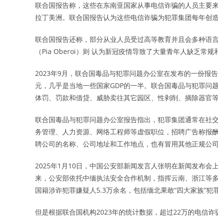
联合国报告称，这些在东南亚国家从事电信诈骗的人员主要
拉丁美洲。联合国报告认为这些电信诈骗为犯罪集团每年创
联合国报告还称，部分从业人员受过高等教育并且会多种语言
（Pia Oberoi）则 认为新冠疫情导致了大量青年人缺乏
2023年9月，联合国毒品与犯罪问题办公室在发布的一份报
元，几乎是当地一些国家GDP的一半。联合国毒品与犯罪问
体罚、罚款和借贷、威胁卖往其它园区、性剥削、摘除器官
联合国毒品与犯罪问题办公室报告指出，犯罪集团通常在社
务管理、人力资源、网络工程师等虚假职位，招聘广告称报酬通
聘公司的名称、公司地址和工作地点，也有冒用其他正规公
2025年1月10日，中国公安部新闻发言人张明在新闻发布会
来，公安部依托中缅执法安全合作机制，指挥云南、浙江等多
国籍涉诈犯罪嫌疑人5.3万余名，包括缅北果敢“四大家族”犯
但是根据联合国机构2023年的统计数据，超过22万的电信