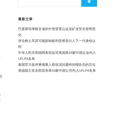
索
最新文章
巴基斯坦俾路支省的中资背景山达克矿业安全形势恶
化
评论称土耳其可能影响叙利亚维吾尔人下一代身份认
同
中华人民共和国商务部反对美国将43家中国企业列入
联
UFLPA名单
泰国官方批评柬埔寨人权状况问题特别报告员的言论
美国国土安全部宣布将43家中国公司列入UFLPA名单
达
福
罪