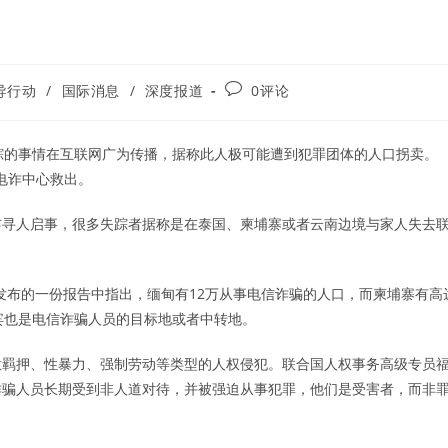
Post
导行动
/
国际消息
/
深度报道
0评论
comments:
泰国失踪的事情在互联网广为传播，据称此人极可能遭到犯罪团体的人口拐卖。
的电诈中心救出。
布寻人启事，很多失踪者据称是在泰国、柬埔寨或者云南边境与家人失去
）在发布的一份报告中指出，缅甸有12万从事电信诈骗的人口，而柬埔寨有高
宾也是电信诈骗人员的目标地或者中转地。
意羁押、性暴力、强制劳动等类型的人权侵犯。联合国人权事务高级专员
与电信诈骗人员长期受到非人道对待，并被强迫从事犯罪，他们是受害者，而非