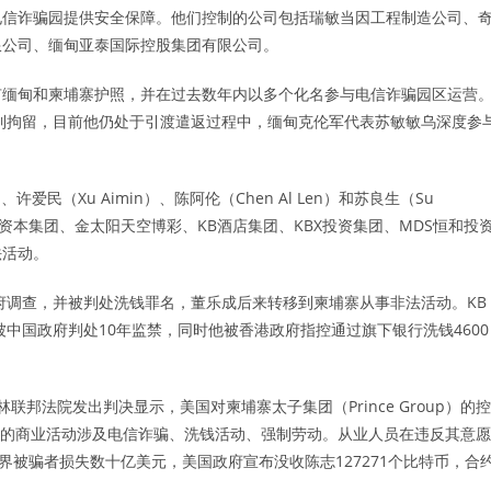
电信诈骗园提供安全保障。他们控制的公司包括瑞敏当因工程制造公司、
限公司、缅甸亚泰国际控股集团有限公司。
有缅甸和柬埔寨护照，并在过去数年内以多个化名参与电信诈骗园区运营
遭到拘留，目前他仍处于引渡遣返过程中，缅甸克伦军代表苏敏敏乌深度参
许爱民（Xu Aimin）、陈阿伦（Chen Al Len）和苏良生（Su
TC资本集团、金太阳天空博彩、KB酒店集团、KBX投资集团、MDS恒和投
法活动。
政府调查，并被判处洗钱罪名，董乐成后来转移到柬埔寨从事非法活动。KB
被中国政府判处10年监禁，同时他被香港政府指控通过旗下银行洗钱4600
联邦法院发出判决显示，美国对柬埔寨太子集团（Prince Group）的控
柬埔寨的商业活动涉及电信诈骗、洗钱活动、强制劳动。从业人员在违反其意愿
界被骗者损失数十亿美元，美国政府宣布没收陈志127271个比特币，合