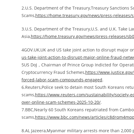
2.U.S. Department of the Treasury,Treasury Sanctions 
Scams,
https://home.treasury.gov/news/press-releases/
3.U.S. Department of the Treasury,U.S. and U.K. Take L
Asia,
https://home.treasury.gov/news/press-releases/sb
4GOV.UK,UK and US take joint action to disrupt major o
us-take-joint-action-to-disrupt-major-online-fraud-netw
5US DoJ，Chairman of Prince Group Indicted for Oper
Cryptocurrency Fraud Schemes,
https://www.justice.go
forced-labor-scam-compounds-engaged
.
6.Reuters,Police seek to detain most South Koreans re
scams,
https://www.reuters.com/sustainability/society-
over-online-scam-schemes-2025-10-20/
.
7.BBC,Nearly 60 South Koreans repatriated from Cambod
scams,
https://www.bbc.com/news/articles/c8drqm4mq
8.AL Jazeera,Myanmar military arrests more than 2,000