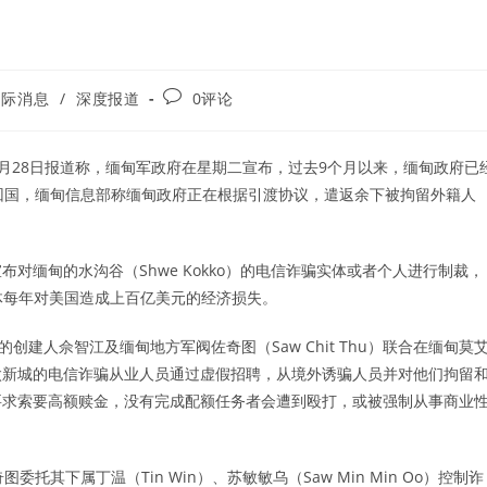
Post
国际消息
/
深度报道
0评论
comments:
g）在10月28日报道称，缅甸军政府在星期二宣布，过去9个月以来，缅甸政府已
遣返回国，缅甸信息部称缅甸政府正在根据引渡协议，遣返余下被拘留外籍人
宣布对缅甸的水沟谷（Shwe Kokko）的电信诈骗实体或者个人进行制裁，
体每年对美国造成上百亿美元的经济损失。
建人佘智江及缅甸地方军阀佐奇图（Saw Chit Thu）联合在缅甸莫
太新城的电信诈骗从业人员通过虚假招聘，从境外诱骗人员并对他们拘留
要求索要高额赎金，没有完成配额任务者会遭到殴打，或被强制从事商业
其下属丁温（Tin Win）、苏敏敏乌（Saw Min Min Oo）控制诈