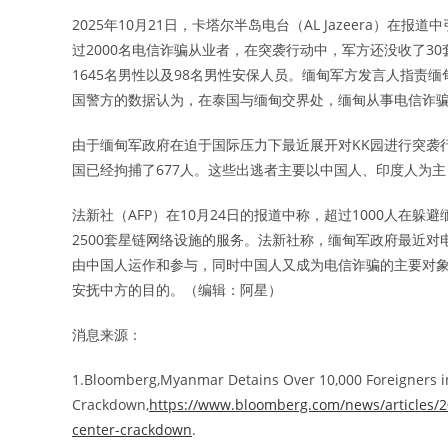
2025年10月21日，卡塔尔半岛电台（AL Jazeera）
过2000名电信诈骗从业者，在突袭行动中，军方还没收了30
1645名男性以及98名男性安保人员。缅甸军方发言人指责
国警方的数据认为，在泰国与缅甸交界处，缅甸从事电信诈骗
由于缅甸军政府在迫于国际压力下最近展开对KK园进行突袭行
国已经拘捕了677人。这些出逃者主要以中国人、印度人为
法新社（AFP）在10月24日的报道中称，超过1000人在
2500套星链网络设施的服务。法新社称，缅甸军政府最近
由中国人运作和参与，同时中国人又成为电信诈骗的主要对
安抚中方的目的。（编辑：阿星）
消息来源：
1.Bloomberg,Myanmar Detains Over 10,000 Foreigners 
Crackdown,
https://www.bloomberg.com/news/articles/2
center-crackdown
.