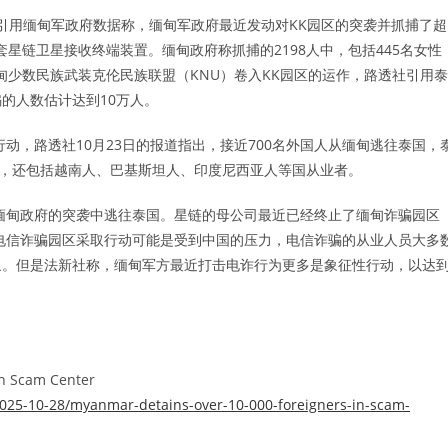
在报道中引用缅甸军政府数据称，缅甸军政府最近发动对KK园区的突袭并抓捕了超
套星链卫星接收终端装置。缅甸政府称抓捕的2198人中，包括445名女性
缅甸少数民族武装克伦民族联盟（KNU）卷入KK园区的运作，路透社引用泰
的人数估计达到10万人。
动，路透社10月23日的报道指出，接近700名外国人从缅甸逃往泰国，
主，还包括越南人、巴基斯坦人、印度尼西亚人等国从业者。
躲避缅甸政府的突袭中逃往泰国。星链的母公司最近已经终止了缅甸诈骗园区
对电信诈骗园区采取行动可能是受到中国的压力，电信诈骗的从业人员大多
象。但是法新社称，缅甸军方最近打击电诈行为更多是象征性行动，以达
in Scam Center
025-10-28/myanmar-detains-over-10-000-foreigners-in-scam-