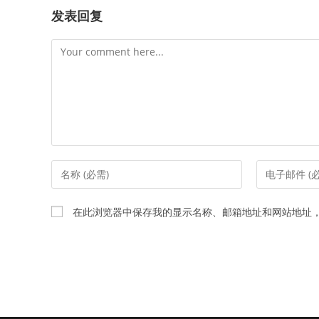
发表回复
Comment
Enter
Enter
your
your
name
email
在此浏览器中保存我的显示名称、邮箱地址和网站地址
or
address
username
to
to
comment
comment