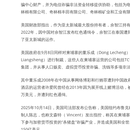
骗中心财产，并为电信诈骗非法资金转移提供协助，包括为
林棉有限公司、奇林棉丰田有限公司、奇林棉矿业和工业有
美国财政部指出，作为亚太新城最大股份持有者，佘智江持
2022年，因中国对佘智江发布红色通缉令，佘智江在泰国
了亚太新城的运作。
美国政府在9月8日同样对柬埔寨的董乐成（Dong Lecheng）、
Liangsheng）进行制裁，这些人在柬埔寨运营的公司包括
集团，并从事人口贩卖、虚拟货币投资诈骗、洗钱等多项非
其中董乐成2008年在中国从事网络博彩和行贿罪遭到中国
酒店的运营者许爱民曾经在2013年因为展开线上赌博活动，
万美元，并遭到红色通缉。
2025年10月14日，美国司法部发布公告称，美国纽约布鲁克林
制人陈志，也称文森特（ Vincent）发出指控，称其在
下参与加密货币投资的“杀猪盘”诈骗产业，并造成美国和全世
150亿美元。