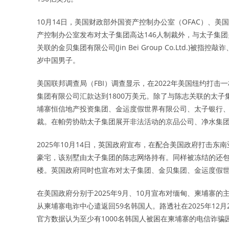
10月14日，美国财政部外国资产控制办公室（OFAC）、美
产控制办公室发布对太子集团高达146人制裁外，与太子集团关
关联的金贝集团有限公司(Jin Bei Group Co.Ltd.)被指
岁中国男子。
美国联邦调查局（FBI）调查显示，在2022年美国纽约打击
集团有限公司汇款达到1800万美元。除了与陈志关联的太子
埔寨恒信地产投资集团、金运度假世界有限公司、太子银行、
裁。在帕劳协助太子集团展开非法活动的京品公司、净水集
2025年10月14日，英国政府宣布，在配合美国政府打击东
豪宅，该别墅由太子集团的陈志网络持有。同样被冻结的还包
楼。英国政府同时也宣布对太子集团、金贝集团、金运度假世界有
在美国政府分别于2025年9月、10月宣布对缅甸、柬埔寨的
从柬埔寨电诈中心遣返回59名韩国人。路透社在2025年12
官方数据认为至少有1000名韩国人被困在柬埔寨的电信诈骗