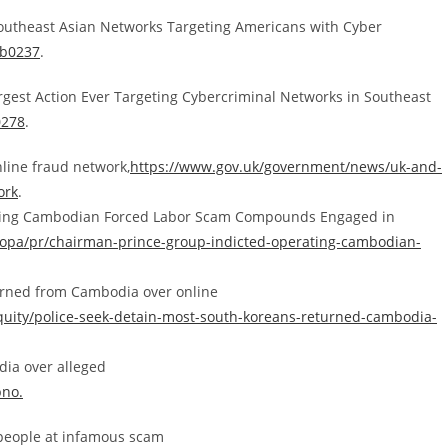
Southeast Asian Networks Targeting Americans with Cyber
sb0237
.
argest Action Ever Targeting Cybercriminal Networks in Southeast
0278
.
nline fraud network,
https://www.gov.uk/government/news/uk-and-
ork
.
ating Cambodian Forced Labor Scam Compounds Engaged in
v/opa/pr/chairman-prince-group-indicted-operating-cambodian-
turned from Cambodia over online
equity/police-seek-detain-most-south-koreans-returned-cambodia-
ia over alleged
pno.
 people at infamous scam