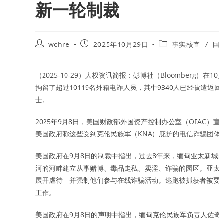
新一轮制裁
Post
Post
Post
wchre
2025年10月29日
事实核查
/
author:
published:
category:
（2025-10-29）人权资讯简报：彭博社（Bloomber
拘留了超过10119名外籍电诈人员，其中9340人已经被
士。
2025年9月8日，美国财政部外国资产控制办公室（OFAC）
美国政府称这些受到克伦民族军（KNA）庇护的电信诈骗团
美国政府在9月8日的制裁中指出，过去8年来，缅甸亚太新城的创
河的河畔建立从事赌博、毒品走私、卖淫、诈骗的园区。亚
展开虐待，并强制他们参与在线诈骗活动。逃跑被抓获者被
工作。
美国政府在9月8日的声明中指出，缅甸克伦民族军负责人佐奇图委托