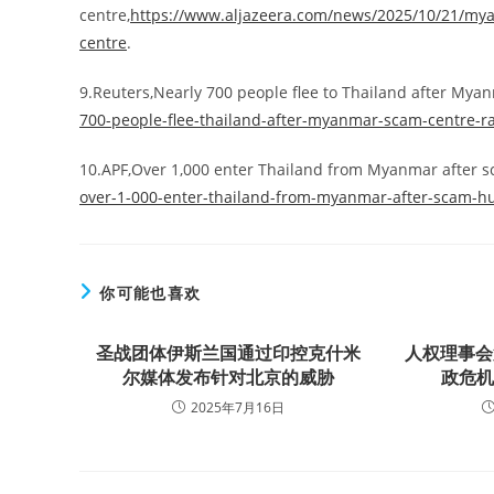
centre,
https://www.aljazeera.com/news/2025/10/21/mya
centre
.
9.Reuters,Nearly 700 people flee to Thailand after Mya
700-people-flee-thailand-after-myanmar-scam-centre-ra
10.APF,Over 1,000 enter Thailand from Myanmar after s
over-1-000-enter-thailand-from-myanmar-after-scam-hu
你可能也喜欢
圣战团体伊斯兰国通过印控克什米
人权理事会
尔媒体发布针对北京的威胁
政危
2025年7月16日