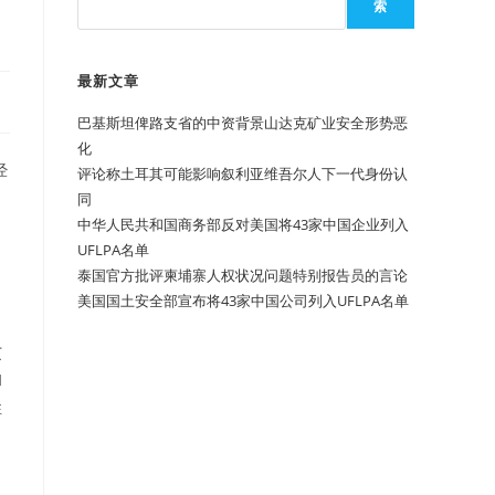
索
最新文章
巴基斯坦俾路支省的中资背景山达克矿业安全形势恶
化
经
评论称土耳其可能影响叙利亚维吾尔人下一代身份认
同
中华人民共和国商务部反对美国将43家中国企业列入
UFLPA名单
泰国官方批评柬埔寨人权状况问题特别报告员的言论
美国国土安全部宣布将43家中国公司列入UFLPA名单
艾
和
性