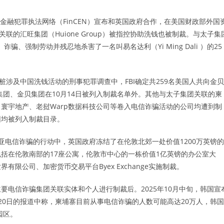
国金融犯罪执法网络（FinCEN）宣布和英国政府合作，在美国财政部外国
联的汇旺集团（Huione Group）被指控协助洗钱也被制裁。与太子集
控敲诈、诈骗、强制劳动并残忍地杀害了一名叫易名达利（Yi Ming Dali ）的25
一桩涉及中国洗钱活动的刑事犯罪调查中，FBI确定共259名美国人共向金贝
集团、金贝集团在10月14日被列入制裁名单外。其他与太子集团关联的柬
寰宇地产、老挝Warp数据科技公司等卷入电信诈骗活动的公司均遭到制
团均被列入制裁目录。
南亚电信诈骗的行动中，英国政府冻结了在伦敦北郊一处价值1200万英镑的
括在伦敦南部的17座公寓，伦敦市中心的一栋价值1亿英镑的办公室大
限公司、加密货币交易平台Byex Exchange实施制裁。
主要电信诈骗集团关联实体和个人进行制裁后。2025年10月中旬，韩国宣
月20日的报道中称，柬埔寨目前从事电信诈骗的人数可能高达20万人，韩国
园区。