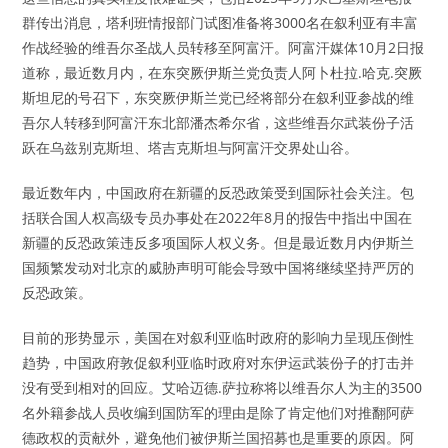
群传出消息，塔利班情报部门试图准备将3000名在叙利亚有丰富
作战经验的维吾尔圣战人员转移至阿富汗。阿富汗媒体10月2日报
道称，最近数月内，在东突厥伊斯兰党负责人阿卜杜拉.哈克.突厥
斯坦尼的号召下，东突厥伊斯兰党已经将部分在叙利亚参战的维
吾尔人转移到阿富汗东北部潘杰希尔省，这些维吾尔武装份子活
跃在乌兹别克斯坦、塔吉克斯坦与阿富汗交界处山谷。
最近数年内，中国政府在新疆的反恐政策受到国际社会关注。包
括联合国人权高级专员办事处在2022年8月的报告中指出中国在
新疆的反恐政策违反多项国际人权义务。但是最近数月内伊斯兰
国频繁发动对北京的威胁声明可能会导致中国将继续坚持严厉的
反恐政策。
目前的形势显示，美国在对叙利亚临时政府的影响力呈现压倒性
趋势，中国政府敦促叙利亚临时政府对东伊运武装份子的打击并
没有受到相对的回应。艾哈迈德.萨拉称将以维吾尔人为主的3500
名外籍参战人员收编到国防军的理由是除了肯定他们对推翻阿萨
德政权的贡献外，避免他们被伊斯兰国招募也是重要的原因。阿