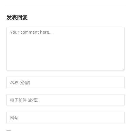
发表回复
Comment
Enter
your
name
Enter
or
your
username
email
Enter
to
address
your
comment
to
website