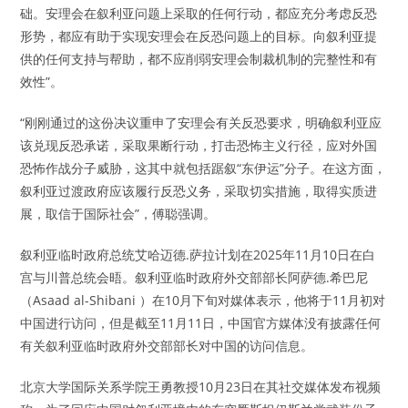
础。安理会在叙利亚问题上采取的任何行动，都应充分考虑反恐
形势，都应有助于实现安理会在反恐问题上的目标。向叙利亚提
供的任何支持与帮助，都不应削弱安理会制裁机制的完整性和有
效性”。
“刚刚通过的这份决议重申了安理会有关反恐要求，明确叙利亚应
该兑现反恐承诺，采取果断行动，打击恐怖主义行径，应对外国
恐怖作战分子威胁，这其中就包括踞叙“东伊运”分子。在这方面，
叙利亚过渡政府应该履行反恐义务，采取切实措施，取得实质进
展，取信于国际社会”，傅聪强调。
叙利亚临时政府总统艾哈迈德.萨拉计划在2025年11月10日在白
宫与川普总统会晤。叙利亚临时政府外交部部长阿萨德.希巴尼
（Asaad al-Shibani ）在10月下旬对媒体表示，他将于11月初对
中国进行访问，但是截至11月11日，中国官方媒体没有披露任何
有关叙利亚临时政府外交部部长对中国的访问信息。
北京大学国际关系学院王勇教授10月23日在其社交媒体发布视频