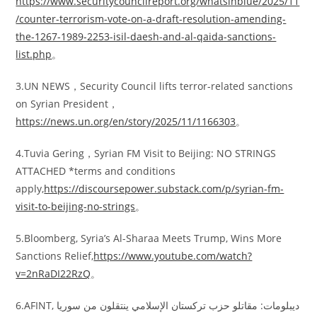
https://www.securitycouncilreport.org/whatsinblue/2025/11
/counter-terrorism-vote-on-a-draft-resolution-amending-
the-1267-1989-2253-isil-daesh-and-al-qaida-sanctions-
list.php
。
3.UN NEWS，Security Council lifts terror-related sanctions
on Syrian President，
https://news.un.org/en/story/2025/11/1166303
。
4.Tuvia Gering，Syrian FM Visit to Beijing: NO STRINGS
ATTACHED *terms and conditions
apply,
https://discoursepower.substack.com/p/syrian-fm-
visit-to-beijing-no-strings
。
5.Bloomberg, Syria’s Al-Sharaa Meets Trump, Wins More
Sanctions Relief,
https://www.youtube.com/watch?
v=2nRaDI22RzQ
。
6.AFINT, دیبلومات: مقاتلو حزب تركستان الإسلامي ينتقلون من سوريا