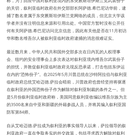
称，为了回应中国对叙利亚境内的东突厥斯坦伊斯兰党武装份子
的关切，叙利亚临时政府在外交部部长阿萨德.希巴尼访华前，逮
捕了数名隶属于东突厥斯坦伊斯兰党网络的成员，但北京大学该
学者并没有注明信息来源和引用出处。中国官方暂时没有公开任
何有关阿萨德.希巴尼访问北京信息，因此有关他是否在11月初访
华和数名维吾尔人被叙利亚临时政府逮捕的消息很难证实。
最近数月来，中华人民共和国外交部多次在日内瓦的人权理事
会、纽约的安全理事会上多次表达对叙利亚境内维吾尔武装份子
的担忧，并敦促叙利亚临时政府兑现反恐承诺，打击包括东伊运
在内的“恐怖份子”。在2025年5月川普总统在沙特阿拉伯与叙利亚
临时政府总统艾哈迈德.萨拉会晤前，川普政府也曾经坚持将驱逐
在叙利亚的外国恐怖份子作为解除对叙利亚制裁的条件之一。但
是5月份叙利亚临时政府称，美国同意叙利亚收编以维吾尔族为主
的3500名来自中亚和新疆的外籍参战人员，并将其编入叙利亚国
防军第84师。
自从艾哈迈德.萨拉成为叙利亚的事实领导人以来，萨拉领导的叙
利亚政府一直在争取务实的外交政策，包括寻求西方解除对叙利