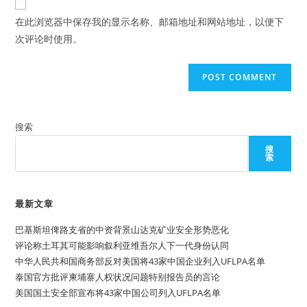
comment
URL
在此浏览器中保存我的显示名称、邮箱地址和网站地址，以便下
(optional)
次评论时使用。
搜索
搜
索
最新文章
巴基斯坦俾路支省的中资背景山达克矿业安全形势恶化
评论称土耳其可能影响叙利亚维吾尔人下一代身份认同
中华人民共和国商务部反对美国将43家中国企业列入UFLPA名单
泰国官方批评柬埔寨人权状况问题特别报告员的言论
美国国土安全部宣布将43家中国公司列入UFLPA名单