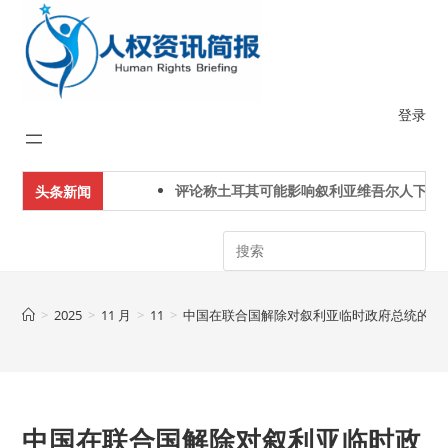
Skip
to
content
登录
评论称土耳其可能影响叙利亚维吾尔人下一代身
头条新闻
Search
>
2025
>
11 月
>
11
>
中国在联合国解除对叙利亚临时政府总统的制
中国在联合国解除对叙利亚临时政