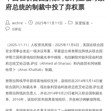
府总统的制裁中投了弃权票
Post
Post
Post
wchre
2025年11月11日
深度报道
author:
published:
category:
Post
0评论
comments:
（2025-11-11）人权资讯简报：2025年11月6日，美国在联合国
安全理事会发起一项决议草案，草案提出将努斯拉阵线从联合国
伊斯兰国和基地组织制裁名单中移除，包括解除对叙利亚临时政
府总统艾哈迈德.萨拉（Ahmed al-Sharaa）和内政部长阿纳斯.
哈塔卜（Anas Khattab）制裁。
努斯拉阵线早年获得基地组织支持，该组织在2014年5月14日被
联合国列入制裁名单，现在叙利亚临时政府总统艾哈迈德.萨拉是
努斯拉阵线的负责人，并在2014年9月23日被列入联合国制裁名
单。2016年，该组织宣布脱离基地组织，并改称沙姆解放阵线。
据悉，美国政府在今年夏天就提出了一份解除对叙利亚制裁的草