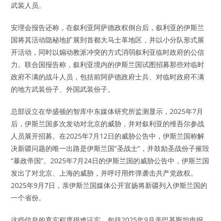
武装人员。
安理会报告还称，在叙利亚阿萨德政权倒台后，叙利亚的伊斯兰
国将其活动隐秘地扩展到首都大马士革地区，并以小分队形式展
开活动，同时以煽动教派冲突的方式消弱叙利亚临时政府的公信
力。联合国报告称，叙利亚境内的伊斯兰国试图招募那些对临时
政府不满的战斗人员，包括前阿萨德政府士兵、对临时政府不满
的地方武装份子、外国武装份子。
总部设立在华盛顿的智库中东媒体研究所监测显示，2025年7月
后，伊斯兰国多次发动对北京的威胁，并对叙利亚的维吾尔参战
人员展开招募。在2025年7月12日的威胁公告中，伊斯兰国称解
决新疆问题的唯一出路是伊斯兰国“圣战士”，并鼓励圣战份子摧毁
“暴政帝国”。2025年7月24日的伊斯兰国的威胁公告中，伊斯兰国
发出了对北京、上海的威胁，并呼吁用炸弹袭击共产党政权。
2025年9月7日，亲伊斯兰国媒体公开宣扬将新疆列入伊斯兰国的
一个省份。
这些信息的真实程度很难证实，包括2025年9月亲巴基斯坦电报