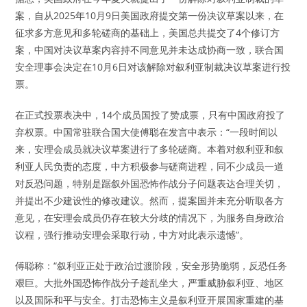
案，自从2025年10月9日美国政府提交第一份决议草案以来，在
征求多方意见和多轮磋商的基础上，美国总共提交了4个修订方
案，中国对决议草案内容持不同意见并未达成协商一致，联合国
安全理事会决定在10月6日对该解除对叙利亚制裁决议草案进行投
票。
在正式投票表决中，14个成员国投了赞成票，只有中国政府投了
弃权票。中国常驻联合国大使傅聪在发言中表示：“一段时间以
来，安理会成员就决议草案进行了多轮磋商。本着对叙利亚和叙
利亚人民负责的态度，中方积极参与磋商进程，同不少成员一道
对反恐问题，特别是踞叙外国恐怖作战分子问题表达合理关切，
并提出不少建设性的修改建议。然而，提案国并未充分听取各方
意见，在安理会成员仍存在较大分歧的情况下，为服务自身政治
议程，强行推动安理会采取行动，中方对此表示遗憾”。
傅聪称：“叙利亚正处于政治过渡阶段，安全形势脆弱，反恐任务
艰巨。大批外国恐怖作战分子趁乱坐大，严重威胁叙利亚、地区
以及国际和平与安全。打击恐怖主义是叙利亚开展国家重建的基