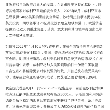
亚政府和目前政府领导人的制裁，在寻求欧美支持的基础上，呼
吁其他国家对叙利亚重建的资金投入。2025年8月，叙利亚宣布
已经获得140亿美国的重建资金承诺。沙特阿拉伯承诺提供64亿
美元投资，阿联酋承诺28亿美元投资建立地铁和港口，欧盟承诺
提供25亿欧元的重建资金，瑞典、意大利和其他地中海国家也承
诺支持叙利亚重建。
彭博社2025年11月10日的报道中称，在联合国安全理事会解除对
艾哈迈德.萨拉的制裁后，美国川普总统已经和艾哈迈德.萨拉在白
宫会晤。彭博社报道称，叙利亚临时政府总统艾哈迈德.萨拉在与
川普会晤中表示，叙利亚将加入美国领导的打击伊斯兰国联盟，
白宫也宣布将解除更多对叙利亚的制裁。川普总统在接受采访中
称，他希望叙利亚能够取得成功，而艾哈迈德.萨拉可以做到。
联合国安理会8月1日的S/2025/496报告显示，目前在叙利亚和伊
拉克活跃的伊斯兰国成员依然有高达3000人。伊斯兰国利用阿萨
德倒台后不稳定的因素从前政府军中获取了包括导弹、反坦克装
置、迫击炮等重型武器，并释放了大约500名被羁押的前伊斯兰国