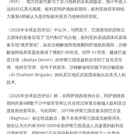
（RSF）、地方武装均参与了芬乃他林的走私或贩卖，预计年收入
达到45亿美元规模。叙利亚阿萨德政权期间，叙利亚政府军精锐
力量第4师被认为是控制叙利亚芬乃他林的经营权。
《2026年全球反恐评估》中认为，与阿富汗、巴基斯坦的恐怖主
义团体的装备呈现了“北约制式”化比较，叙利亚的圣战团体武器装
备呈现“俄罗斯化”，如在沙姆解放阵线推翻阿萨德政权期间，沙姆
解放阵线和其盟友获得了俄制T-90坦克、铠甲-S1导弹。藏身巴迪
亚沙漠（Badiya Desert）的伊斯兰国也趁机掠夺到了反坦克导
弹、地对空导弹、信号干扰器等。沙姆解放组织旗下的沙赫因旅
（Al-Shaheen Brigade）则向其它地区武装团体输出自杀无人机
技术。
《2026年全球反恐评估》称，在阿萨德政权倒台后，阿萨德政权
期间的第4师数千计中级军管和士兵在经过审查后被编入叙利亚过
渡政府的新军队。与此同时，2019年伊斯兰国在叙东部巴古兹
（Baghouz）标志性战败后，数千名前伊斯兰国成员秘密消失。
报告认为大约有3000-5000名前伊斯兰国圣战人员渗透到叙利亚
过渡政府军，同时他们正在等待叙利亚过渡政府的下一次变动，