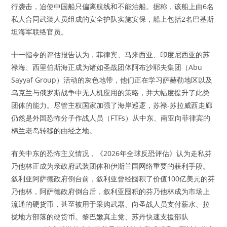
行袭击，迫使中国船只偏离航线和不能泊船。据称，该船上由6名
私人合同武装人员组成的安全护队实施安保，船上包括2名巴基斯
坦海军联络官员。
十一指令的评估报告认为，菲律宾、马来西亚、印度尼西亚的苏
禄海、西里伯斯海正成为诸如圣战团体阿布沙耶夫集团（Abu
Sayyaf Group）活动的灰色地带，他们正在学习萨赫勒地区以及
乌克兰与俄罗斯战争中无人机应用的策略，并大幅度提升了此类
团体的能力。尽管主权国家加强了海岸巡逻，苏禄-苏拉威西走廊
仍然是外国恐怖分子作战人员（FTFs）从中东、南亚向菲律宾的
棉兰老岛转移的由经之地。
有关中东的恐怖主义情况，《2026年全球反恐评估》认为走私芬
乃他林正成为亲政府武装团体和伊斯兰国网络重要的获利手段。
叙利亚阿萨德政府倒台前，叙利亚曾经囤积了价值100亿美元的芬
乃他林，阿萨德政府倒台后，叙利亚囤积的芬乃他林成为市场上
流通的硬货币，甚至被用于采购武器、向圣战人员支付薪水、拉
拢地方部落的硬货币。黎巴嫩真主党、苏丹快速支援部队