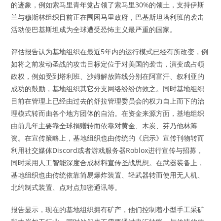
的迹象，例如索马里青年党占领了索马里30%的领土，支持伊斯
兰与穆斯林组织目前正在围困马里政府，巴基斯坦塔利班的袭击
活动使巴基斯坦成为全球遭受恐怖主义最严重的国家。
评估报告认为基地组织在最近5年内的运行模式已经有所改变，例
如将之前发动圣战的攻击目标定位于对美国的袭击，演变成占领
政权，例如受到塔利班、沙姆解放阵线分别在阿富汗、叙利亚的
成功的鼓励，基地组织其它分支网络纷纷仿效之。同时基地组织
目前在管理上已经由过去的舒拉管理委员会的权力自上而下的治
理模式转而由各个地方团体的自治。在资金来源方面，基地组织
由前几年主要靠全球捐赠转而依靠对黄金、木炭、芬乃他林筹
资。在宣传策略上，基地组织也由传统的《启示》宣传刊物转而
利用社交媒体Discord或者游戏服务器Roblox进行宣传与招募，
同时采用人工智能深度合成材料宣传圣战思想。在武器装备上，
基地组织也由传统依靠简易爆炸装置、轻武器转而使用无人机、
北约制式装置、点对点加密通讯等。
报告显示，现在的基地组织拥有矿产，他们控制着小型手工采矿