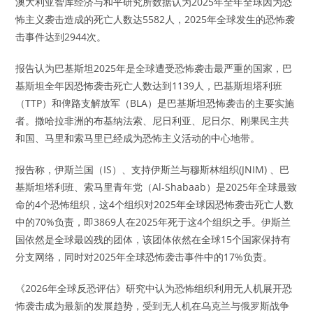
澳大利亚智库经济与和平研究所数据认为2025年全年全球因为恐
怖主义袭击造成的死亡人数达5582人，2025年全球发生的恐怖袭
击事件达到2944次。
报告认为巴基斯坦2025年是全球遭受恐怖袭击最严重的国家，巴
基斯坦全年因恐怖袭击死亡人数达到1139人，巴基斯坦塔利班
（TTP）和俾路支解放军（BLA）是巴基斯坦恐怖袭击的主要实施
者。撒哈拉非洲的布基纳法索、尼日利亚、尼日尔、刚果民主共
和国、马里和索马里已经成为恐怖主义活动的中心地带。
报告称，伊斯兰国（IS）、支持伊斯兰与穆斯林组织(JNIM) 、巴
基斯坦塔利班、索马里青年党（Al-Shabaab）是2025年全球最致
命的4个恐怖组织，这4个组织对2025年全球因恐怖袭击死亡人数
中的70%负责，即3869人在2025年死于这4个组织之手。伊斯兰
国依然是全球最凶残的团体，该团体依然在全球15个国家保持有
分支网络，同时对2025年全球恐怖袭击事件中的17%负责。
《2026年全球反恐评估》研究中认为恐怖组织利用无人机展开恐
怖袭击成为最新的发展趋势，受到无人机在乌克兰与俄罗斯战争