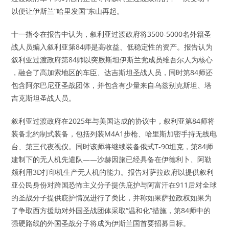
以便让伊斯兰“哈里发国”东山再起。
十一指令在报告中认为，叙利亚过渡政府将3500-5000名外籍圣
战人员编入叙利亚第84师是高收益、低稳定性的资产。报告认为
叙利亚过渡政府第84师以突厥斯坦伊斯兰党成员维吾尔人为核心
，融合了高加索地区的车臣、达吉斯坦圣战人员，同时第84师还
包含阿尔巴尼亚圣战团体，并包含有少量来自乌兹别克斯坦、塔
吉克斯坦圣战人员。
叙利亚过渡政府在2025年与美国达成的协议中，叙利亚第84师将
装备北约制式装备，包括列装M4A1步枪、哈里斯加密手持无线电
台、第三代夜视仪。同时该师将继续装备俄式T-90坦克，第84师
建制下的无人机先遣队——沙赫因旅已经具备在伊德利卜、阿勒
颇利用3D打印机生产无人机的能力。报告对萨拉政府以提供叙利
亚公民身份对跨国恐怖主义分子提供庇护与阿富汗在911后对全球
的圣战分子提供庇护情况进行了类比，并称如果萨拉政权如果为
了争取西方援助对外国圣战团体采取“温和化”措施，第84师中的
强硬路线的外国圣战分子将成为伊斯兰国首要招募目标。