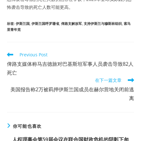
怖袭击导致的死亡人数可能更高。
标签
:
伊斯兰国
,
伊斯兰国呼罗珊省
,
俾路支解放军
,
支持伊斯兰与穆斯林组织
,
索马
里青年党
Read
Previous Post
more
俾路支媒体称马吉德旅对巴基斯坦军事人员袭击导致82人
articles
死亡
在下一篇文章
美国报告称2万被羁押伊斯兰国成员在赫尔营地关闭前逃
离
你可能也喜欢
人权理事会第59届会议在联合国财政危机的阴影下匆