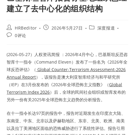
建立了去中心化的组织结构
Post
Post
Post
HRBeditor
2026年5月27日
深度报道
author:
published:
category:
Post
0评论
comments:
(2026-05-27）人权资讯简报 ：2026年4月中心，巴基斯坦反恐咨
智库十一指令（Command Eleven）发布了一份名为《2026年全
球反恐评估》（
Global Counter-Terrorism Assessment-2026
Annual Report
），该报告是澳大利亚智库经济与和平研究所
（IEP）在3月份发布的《2026年全球恐怖主义指数》（
Global
Terrorism Index 2026
）后，全球的民间社会组织或智库发布的
另外一份有关2025年全球恐怖主义趋势的分析报告。
在十一指令长达97页的报告中，报告对近期发生在印度次大陆、
东南亚、中东、北非以及萨赫勒地区、东非、北美、欧洲、南美
以及拉丁美洲地区面临的恐怖威胁进行了系统性评估。报告引用