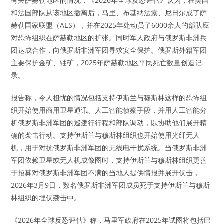
有关萨赫勒地区的情况，《2026年全球反恐评估》认为，在美国
和法国部队从该地区撤离后，马里、布基纳法索、尼日尔成了萨
赫勒国家联盟（AES），并在2025年处动员了6000余人的部队应
对恐怖组织在萨赫勒地区的扩张。同时军人政府与俄罗斯非洲兵
团达成合作，向俄罗斯非洲军团寻求安全保护。俄罗斯外籍军团
主要保护金矿、铀矿，2025年萨赫勒地区平民死亡数量创造记
录。
报告称，令人担忧的情况包括支持伊斯兰与穆斯林这样的恐怖组
织开始使用商用卫星通讯、人工智能侦察手段，并用人工智能分
析俄罗斯非洲军团的巡逻行行程和部队调动，以协助他们展开精
确的袭击行动。支持伊斯兰与穆斯林组织也开始使用光纤无人
机，用于对抗俄罗斯非洲军团的无线电干扰系统。当俄罗斯非洲
军团依赖卫星或无人机成像图时，支持伊斯兰与穆斯林组织更善
于招募对俄罗斯非洲军团不满的当地人提供情报并展开伏击，
2026年3月9日，数名俄罗斯非洲军团成员死于支持伊斯兰与穆斯
林组织的埋伏袭击中。
《2026年全球反恐评估》称，马里军政府在2025年试图将包括巴