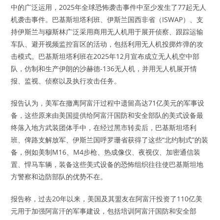
中的广泛运用，2025年全球恐怖袭击事件中至少发生了77起无人
机袭击事件。巴基斯坦塔利班、伊斯兰国西非省（ISWAP）、支
持伊斯兰与穆斯林广泛采用商用无人机用于展开侦察、跟踪运输
车队、避开视频监控盲区的活动，包括利用无人机投掷炸弹的攻
击模式。巴基斯坦塔利班在2025年12月宣布成立无人机空中部
队，仿制和生产伊朗的沙赫德-136无人机，并用无人机展开情
报、监视、侦察以及执行攻击任务。
报告认为，美军在撤离阿富汗过程中遗留高达71亿美元的军事设
备，这些原来由美国提供给阿富汗国防和安全部队的美式设备最
终落入地方武装团体手中，在经过黑市转卖后，巴基斯坦塔利
班、俾路支解放军、伊斯兰国呼罗珊省获得了这些“北约制式”的装
备，例如美制M16、M4步枪、热成像仪、夜视仪、加密通信装
置、悍马车辆，装备这些美式设备的恐怖组织往往使巴基斯坦地
方警察和边防部队的优势不在。
报告称，过去20年以来，美国及其盟友在阿富汗投资了110亿美
元用于加强阿富汗的军事建设，包括培训阿富汗国防和安全部