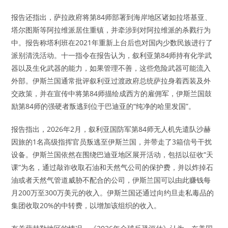
报告还指出，萨拉政府将第84师部署到海岸地区诸如拉塔基亚、
塔尔图斯等阿拉维派居住重镇，并牵涉到对阿拉维派的杀戮行为
中。报告称塔利班在2021年重新上台后也对国内少数民族进行了
派别清洗活动。十一指令在报告认为，叙利亚第84师持有化学武
器以及生化武器的能力，如果管理不善，这些危险武器可能流入
外部。伊斯兰国通常批评叙利亚过渡政府总统萨拉身着西装及外
交政策，并在宣传中将第84师描绘成西方的雇佣军，伊斯兰国鼓
励第84师的强硬者叛逃到位于巴迪亚的“纯净的哈里发国”。
报告指出，2026年2月，叙利亚国防军第84师无人机先遣队沙赫
因旅的1名高级指挥官员叛逃至伊斯兰国，并带走了3箱信号干扰
设备。伊斯兰国依然在围绕巴迪亚地区展开活动，包括以征收“天
课”为名，通过敲诈收取石油和天然气公司的保护费，并以炸掉石
油或者天然气管道威胁不配合的公司，伊斯兰国可以由此赚钱每
月200万至300万美元的收入。伊斯兰国还通过向约旦走私毒品的
集团收取20%的中转费，以增加该组织的收入。