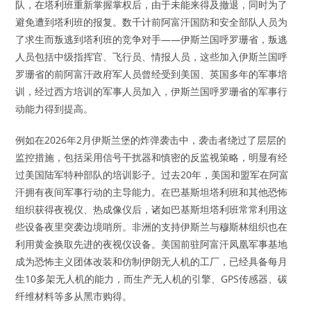
队，在塔利班重新掌握掌权后，由于未能来得及撤退，同时为了
避免遭到塔利班的报复。数千计前阿富汗国防和安全部队人员为
了求生而叛逃到塔利班的竞争对手——伊斯兰国呼罗珊省，叛逃
人员包括中级指挥官、飞行员、情报人员，这些加入伊斯兰国呼
罗珊省的前阿富汗政府军人员曾经受到美国、英国多年的军事培
训，经过西方培训的军事人员加入，伊斯兰国呼罗珊省的军事行
动能力得到提高。
例如在2026年2月伊斯兰堡的炸弹袭击中，袭击者绕过了层层的
监控措施，包括采用信号干扰器和慎密的反监视策略，明显有经
过美国陆军特种部队的培训影子。过去20年，美国和盟军在阿富
汗拥有夜间军事行动的主导能力。在巴基斯坦塔利班和其他恐怖
组织获得夜视仪、热成像仪后，诸如巴基斯坦塔利班常常利用这
些设备夜里突袭边境哨所。非洲的支持伊斯兰与穆斯林组织也在
利用黄金换取先进的夜视仪设备。美国前驻阿富汗凤凰军事基地
成为恐怖主义团体改装和仿制伊朗无人机的工厂，已经具备每月
生10多架无人机的能力，而生产无人机的引擎、GPS传感器、碳
纤维材料等多从黑市购得。