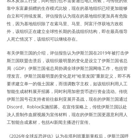
和木炭加工行业，同时他们也不需要通过电汇转账，与传统的依
靠中东富豪捐赠的生存模式比较，现在的基地组织已经更加能够
自立和可持续发展。评估报告认为现在的基地组织更加具有危险
性，因为基地组织除了在索马里、马里、阿富汗俘获地方政权
外，该组织正在建立全球性长期的圣战组织结构，即在最高领导
人死亡情况下，该组织可以继续存在。
有关伊斯兰国的介绍，评估报告认为伊斯兰国在2019年被打击伊
斯兰国联盟击溃后，该组织最明显的变化是设立了伊斯兰国省总
局（GDP）伊斯兰国省总局协调全球伊斯兰国网络工作，包括管
理发言。伊斯兰国最明显的变化是对“哈里发国”重新定义，即不再
要求建立单一的领土国家，而强调数字主权，如该组织利用人工
智能生成材料展开招募，同时利用加密货币进行资金流动。传统
伊斯兰国号召支持者前往叙利亚展开圣战，现在的伊斯兰国通过
Discord、Roblox实施招募。在宣传策略上，传统伊斯兰国以处
决人质制作血腥视频为宣传材料，现在的伊斯兰国更愿意利用人
工智能合成素材，包括AI新闻主播进行宣传。
《2026年全球反恐评估》认为在塔利班重新掌权后，伊斯兰国呼