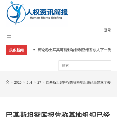
Skip
to
content
登录
评论称土耳其可能影响叙利亚维吾尔人下一代身份认同
头条新闻
Search
>
2026
>
5 月
>
27
>
巴基斯坦智库报告称基地组织已经建立了去中
巴基斯坦智库报告称基地组织已经