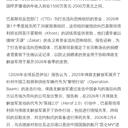
国呼罗珊省的年收入则在1500万美元-2500万美元之间。
巴基斯坦反恐部门（CTD）为打击流向恐怖组织的资金，2026年
第1个季度就关闭了30家慈善组织，这些组织被指控向巴基斯坦塔
利班在阿富汗霍斯特（Khost）的训练营提供资助，他们通常被以
缴纳“天课”（Zakat）的名义将资金流向恐怖组织。报告还称，为
了打击资金流向恐怖团体，巴基斯坦新规定了在宗教场合的捐赠
者需要留下生物认证记录，以防止捐赠者的资金用于协助俾路支
解放军用于展开2026年春季的攻势。
《2026年全球反恐评估》报告认为，2025年俾路支解放军展开了
针对中国工程师和供给车辆代号为“黎明行动”（Operation
Baam）的攻击行动。俾路支解放军通过攻击中国参与的项目向西
方以市场为导向的公司发出警示。报告称，在2026年1月俾路支
解放军发动的代号为“英雄2.0”（Herof 2.0）行动中，巴基斯坦塔
利班与俾路支解放军展开了协作行动，包括进行情报共享、跨组
织的后勤支持、对北约制式的装备进行弹药共享。2026年2月4
日，马吉德旅对前往瓜达尔港口悬挂中国国旗的船只“昆仑MV”进