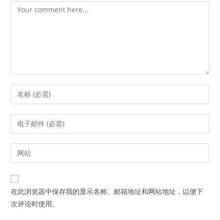
Comment
Enter
your
name
Enter
or
your
username
email
Enter
to
address
your
comment
to
website
comment
URL
在此浏览器中保存我的显示名称、邮箱地址和网站地址，以便下
(optional)
次评论时使用。