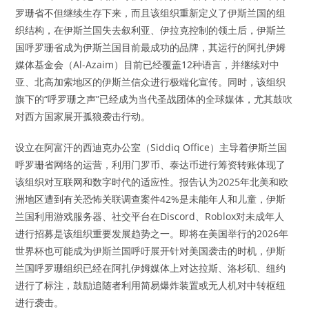
罗珊省不但继续生存下来，而且该组织重新定义了伊斯兰国的组
织结构，在伊斯兰国失去叙利亚、伊拉克控制的领土后，伊斯兰
国呼罗珊省成为伊斯兰国目前最成功的品牌，其运行的阿扎伊姆
媒体基金会（Al-Azaim）目前已经覆盖12种语言，并继续对中
亚、北高加索地区的伊斯兰信众进行极端化宣传。同时，该组织
旗下的“呼罗珊之声”已经成为当代圣战团体的全球媒体，尤其鼓吹
对西方国家展开孤狼袭击行动。
设立在阿富汗的西迪克办公室（Siddiq Office）主导着伊斯兰国
呼罗珊省网络的运营，利用门罗币、泰达币进行筹资转账体现了
该组织对互联网和数字时代的适应性。报告认为2025年北美和欧
洲地区遭到有关恐怖关联调查案件42%是未能年人和儿童，伊斯
兰国利用游戏服务器、社交平台在Discord、Roblox对未成年人
进行招募是该组织重要发展趋势之一。即将在美国举行的2026年
世界杯也可能成为伊斯兰国呼吁展开针对美国袭击的时机，伊斯
兰国呼罗珊组织已经在阿扎伊姆媒体上对达拉斯、洛杉矶、纽约
进行了标注，鼓励追随者利用简易爆炸装置或无人机对中转枢纽
进行袭击。