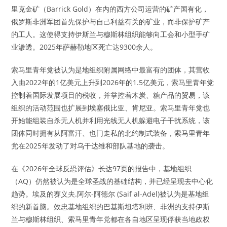
里克金矿（Barrick Gold）在内的西方公司运营的矿产国有化，
俄罗斯非洲军团首先保护与自己利益有关的矿业，而非保护矿产
的工人。这使得支持伊斯兰与穆斯林组织能够向工会和小型手矿
业渗透。2025年萨赫勒地区死亡达9300余人。
索马里青年党被认为是地组织附属网络中最富有的团体，其营收
入由2022年的1亿美元上升到2026年的1.5亿美元，索马里青年党
控制着国际发展项目的税收，并掌控着木炭、糖产品的贸易，该
组织的活动范围也扩展到埃塞俄比亚、肯尼亚。索马里青年党也
开始能组装自杀无人机并利用光线无人机躲避电子干扰系统，该
团体同时拥有从阿富汗、也门走私的北约制式装备，索马里青年
党在2025年发动了对乌干达维和部队基地的袭击。
在《2026年全球反恐评估》长达97页的报告中，基地组织
（AQ）仍然被认为是全球圣战的基础结构，并已经呈现去中心化
趋势。埃及的赛义夫.阿尔-阿德尔 (Saif al-Adel)被认为是基地组
织的新首脑。效忠基地组织的巴基斯坦塔利班、非洲的支持伊斯
兰与穆斯林组织、索马里青年党都在各自地区呈现俘获当地政权