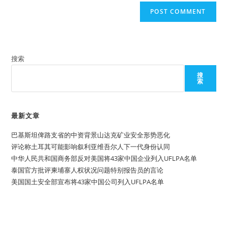
搜索
搜
索
最新文章
巴基斯坦俾路支省的中资背景山达克矿业安全形势恶化
评论称土耳其可能影响叙利亚维吾尔人下一代身份认同
中华人民共和国商务部反对美国将43家中国企业列入UFLPA名单
泰国官方批评柬埔寨人权状况问题特别报告员的言论
美国国土安全部宣布将43家中国公司列入UFLPA名单