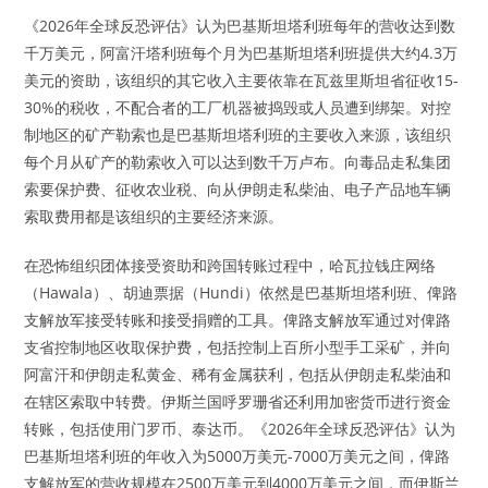
《2026年全球反恐评估》认为巴基斯坦塔利班每年的营收达到数
千万美元，阿富汗塔利班每个月为巴基斯坦塔利班提供大约4.3万
美元的资助，该组织的其它收入主要依靠在瓦兹里斯坦省征收15-
30%的税收，不配合者的工厂机器被捣毁或人员遭到绑架。对控
制地区的矿产勒索也是巴基斯坦塔利班的主要收入来源，该组织
每个月从矿产的勒索收入可以达到数千万卢布。向毒品走私集团
索要保护费、征收农业税、向从伊朗走私柴油、电子产品地车辆
索取费用都是该组织的主要经济来源。
在恐怖组织团体接受资助和跨国转账过程中，哈瓦拉钱庄网络
（Hawala）、胡迪票据（Hundi）依然是巴基斯坦塔利班、俾路
支解放军接受转账和接受捐赠的工具。俾路支解放军通过对俾路
支省控制地区收取保护费，包括控制上百所小型手工采矿，并向
阿富汗和伊朗走私黄金、稀有金属获利，包括从伊朗走私柴油和
在辖区索取中转费。伊斯兰国呼罗珊省还利用加密货币进行资金
转账，包括使用门罗币、泰达币。《2026年全球反恐评估》认为
巴基斯坦塔利班的年收入为5000万美元-7000万美元之间，俾路
支解放军的营收规模在2500万美元到4000万美元之间，而伊斯兰