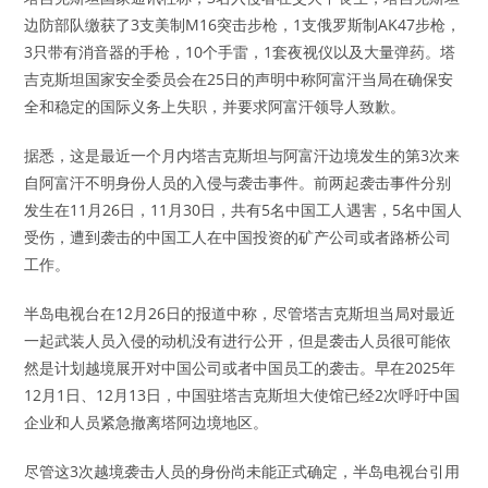
边防部队缴获了3支美制M16突击步枪，1支俄罗斯制AK47步枪，
3只带有消音器的手枪，10个手雷，1套夜视仪以及大量弹药。塔
吉克斯坦国家安全委员会在25日的声明中称阿富汗当局在确保安
全和稳定的国际义务上失职，并要求阿富汗领导人致歉。
据悉，这是最近一个月内塔吉克斯坦与阿富汗边境发生的第3次来
自阿富汗不明身份人员的入侵与袭击事件。前两起袭击事件分别
发生在11月26日，11月30日，共有5名中国工人遇害，5名中国人
受伤，遭到袭击的中国工人在中国投资的矿产公司或者路桥公司
工作。
半岛电视台在12月26日的报道中称，尽管塔吉克斯坦当局对最近
一起武装人员入侵的动机没有进行公开，但是袭击人员很可能依
然是计划越境展开对中国公司或者中国员工的袭击。早在2025年
12月1日、12月13日，中国驻塔吉克斯坦大使馆已经2次呼吁中国
企业和人员紧急撤离塔阿边境地区。
尽管这3次越境袭击人员的身份尚未能正式确定，半岛电视台引用