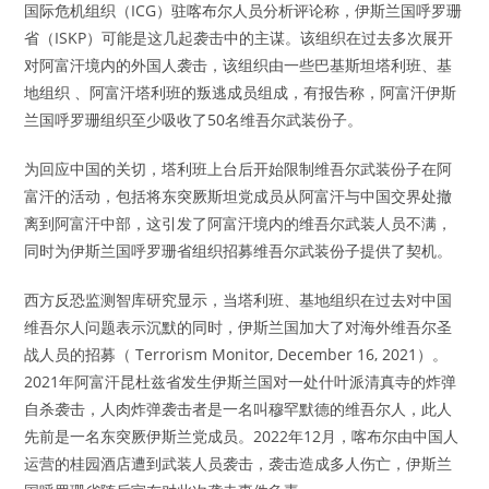
国际危机组织（ICG）驻喀布尔人员分析评论称，伊斯兰国呼罗珊
省（ISKP）可能是这几起袭击中的主谋。该组织在过去多次展开
对阿富汗境内的外国人袭击，该组织由一些巴基斯坦塔利班、基
地组织 、阿富汗塔利班的叛逃成员组成，有报告称，阿富汗伊斯
兰国呼罗珊组织至少吸收了50名维吾尔武装份子。
为回应中国的关切，塔利班上台后开始限制维吾尔武装份子在阿
富汗的活动，包括将东突厥斯坦党成员从阿富汗与中国交界处撤
离到阿富汗中部，这引发了阿富汗境内的维吾尔武装人员不满，
同时为伊斯兰国呼罗珊省组织招募维吾尔武装份子提供了契机。
西方反恐监测智库研究显示，当塔利班、基地组织在过去对中国
维吾尔人问题表示沉默的同时，伊斯兰国加大了对海外维吾尔圣
战人员的招募（ Terrorism Monitor, December 16, 2021）。
2021年阿富汗昆杜兹省发生伊斯兰国对一处什叶派清真寺的炸弹
自杀袭击，人肉炸弹袭击者是一名叫穆罕默德的维吾尔人，此人
先前是一名东突厥伊斯兰党成员。2022年12月，喀布尔由中国人
运营的桂园酒店遭到武装人员袭击，袭击造成多人伤亡，伊斯兰