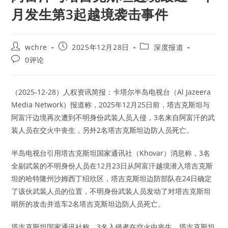
月发生第3起越境袭击事件
Post
Post
Post
wchre
2025年12月28日
深度报道
author:
published:
category:
Post
0评论
comments:
（2025-12-28）人权资讯简报：卡塔尔半岛电视台（Al Jazeera
Media Network）报道称，2025年12月25日前，塔吉克斯坦与
阿富汗边境再次遭到不明身份武装人员入侵，3名来自阿富汗的武
装人员在交火中丧生，另外2名塔吉克斯坦边防人员死亡。
半岛电视台引用塔吉克斯坦国家通讯社（Khovar）消息称，3名
全副武装的不明身份人员在12月23日从阿富汗越境潜入塔吉克斯
坦的哈特隆州沙姆西丁绍欣区，塔吉克斯坦边防部队在24日确定
了该伙武装人员的位置，不明身份武装人员发动了对塔吉克斯坦
哨所的攻击并造车2名塔吉克斯坦边防人员死亡。
塔吉克斯坦国家通讯社称，3名入侵者在交火中丧生，塔吉克斯坦