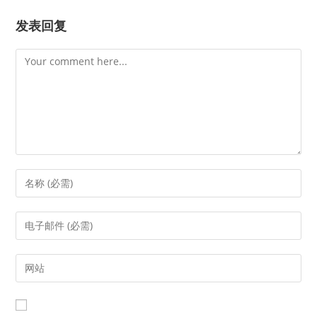
发表回复
Comment
Enter
your
name
Enter
or
your
username
email
Enter
to
address
your
comment
to
website
comment
URL