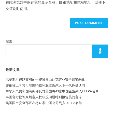
在此浏览器中保存我的显示名称、邮箱地址和网站地址，以便下
(optional)
次评论时使用。
搜索
搜
索
最新文章
巴基斯坦俾路支省的中资背景山达克矿业安全形势恶化
评论称土耳其可能影响叙利亚维吾尔人下一代身份认同
中华人民共和国商务部反对美国将43家中国企业列入UFLPA名单
泰国官方批评柬埔寨人权状况问题特别报告员的言论
美国国土安全部宣布将43家中国公司列入UFLPA名单