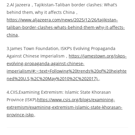
2.Al Jazeera，Tajikistan-Taliban border clashes: What’s
behind them, why it affects China，
https://www.aljazeera.com/news/2025/12/26/tajikistan-
taliban-border-clashes-whats-behind-them-why-it-affects-
china
。
3.James Town Foundation, ISKP’s Evolving Propaganda
Against Chinese Imperialism，
https://jamestown.org/iskps-
evolving-propaganda-against-chinese-
imperialism/#:~:text=Following%20trends%20of%20heighte
ned%20U.S,%2C%20May%2010%2C%202017).
。
4.CIIS,Examining Extremism: Islamic State Khorasan
Province (ISKP),
https://www.csis.org/blogs/examining-
extremism/examining-extremism-islamic-state-khorasan-
province-iskp
。