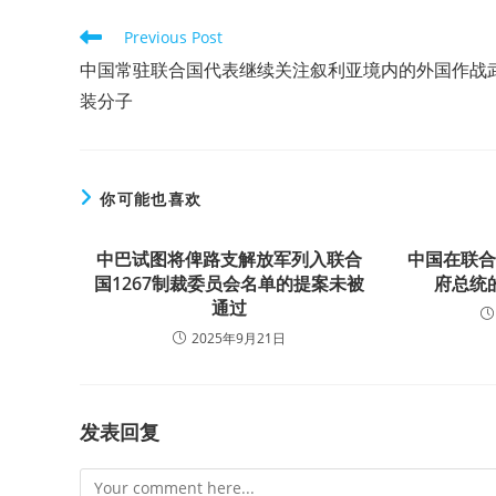
Read
Previous Post
more
中国常驻联合国代表继续关注叙利亚境内的外国作战
articles
装分子
你可能也喜欢
中巴试图将俾路支解放军列入联合
中国在联
国1267制裁委员会名单的提案未被
府总统
通过
2025年9月21日
发表回复
Comment