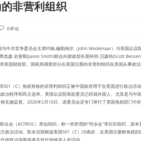
动的非营利组织
Post
0评论
comments:
美国与中共竞争委员会主席约翰.穆勒纳尔（John Moolenaar）与美国众议
主席杰森.史密斯(Jason Smith)联合向财政部长斯科特.贝森特(Scott Bessent
求美国财政部、国税局调查部分在美国注册的非营利组织在美国从事政治
得501（C）免税资格的非营利组织正被中国政府用于在美国进行政治活
的政治程序和民主选举。美国众议院筹款委员已经就外国人、尤其是与中
实施监督。2026年2月10日，该委员会还专门举行了美国免税部门中
联合会（ACFROC）类似组织，称一些所谓的“同乡会”等社区组织，原本
政治活动。联名信指根据美国501（C）(3)条款，在美国注册称免税的
预任何政治选举或者反对任何候选人的活动。