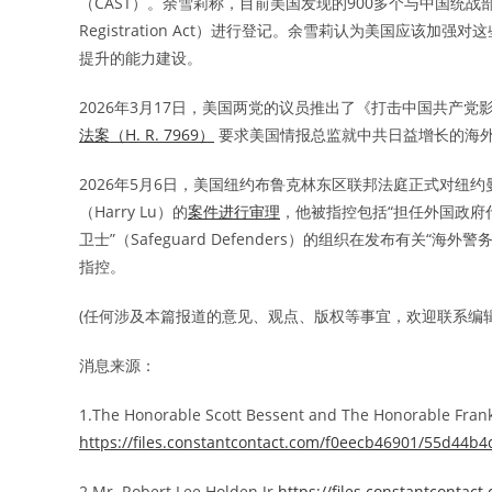
（CAST）。余雪莉称，目前美国发现的900多个与中国统战部门
Registration Act）进行登记。余雪莉认为美国应
提升的能力建设。
2026年3月17日，美国两党的议员推出了《打击中国共产党影响力法案》（Co
法案（H. R. 7969）
要求美国情报总监就中共日益增长的海
2026年5月6日，美国纽约布鲁克林东区联邦法庭正式对纽约曼哈顿的长
（Harry Lu）的
案件进行审理
，他被指控包括“担任外国政府代
卫士”（Safeguard Defenders）的组织在发布有关“海外警
指控。
(任何涉及本篇报道的意见、观点、版权等事宜，欢迎联系编辑: edito
消息来源：
1.The Honorable Scott Bessent and The Honorable Fran
https://files.constantcontact.com/f0eecb46901/55d44b
2.Mr. Robert Lee Holden Jr.
https://files.constantconta