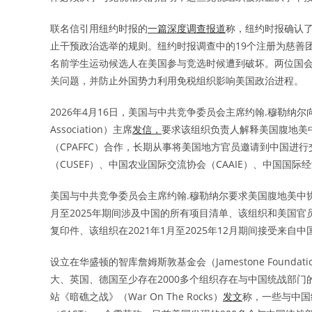
联名信引用纽约时报的
一篇深度调查报道
称，纽约时报确认了
止干预政治选举的规则。纽约时报调查中的19个注册为慈善
名前学生运动候选人在美国参与竞选时候遭到破坏。两位国会
关问题，并防止外国势力利用免税组织影响美国政治进程。
2026年4月16日，美国与中共竞争委员会主席约翰.穆勒纳尔向一个叫美
Association）主席
发信，
要求该组织负责人解释美国腹地美
（CPAFFC）合作，长期从事将美国地方官员邀请到中国进
（CUSEF）、中国农业国际交流协会（CAAIE）、中国国际经
美国与中共竞争委员会主席约翰.穆勒纳尔要求美国腹地美中协会
月至2025年期间涉及中国的所有项目清单、该组织和美国
复印件、该组织在2021年1月至2025年12月期间接受来自
设立在华盛顿的智库詹姆斯敦基金会（Jamestone Foundat
大、英国、德国至少存在2000多个组织存在与中国统战部门的系统
站《暗礁之战》（War On The Rocks）
发文
称，一些与中国