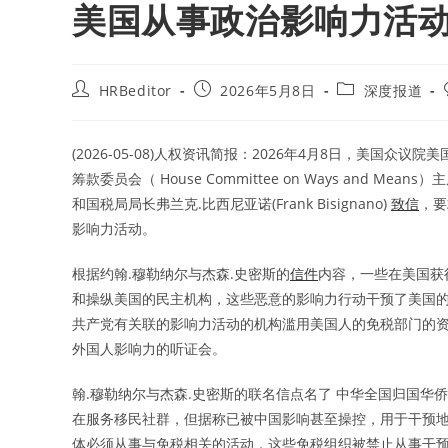
美国从事政治影响力活
Post
Post
Post
HRBeditor
2026年5月8日
深度报道
author:
published:
category:
(2026-05-08)人权资讯简报：2026年4月8日，美国众议院
筹款委员会（ House Committee on Ways and Means）
和国税局局长弗兰克.比西尼亚诺(Frank Bisignano)
致信
，要
影响力活动。
根据约翰.穆勒纳尔与杰森.史密斯的
信件
内容，一些在美国获
和操纵美国的民主机构，这些恶意的影响力行动干预了美国
共产党有关联的影响力活动的机构滥用美国人的免税部门的资格
外国人影响力的听证会。
翰.穆勒纳尔与杰森.史密斯的联名信点名了 中华全国归国华侨
在服务移民社群，但据称已被中国影响甚至操控，用于干预地方
体必须从事与免税相关的活动，这些免税组织被禁止从事干