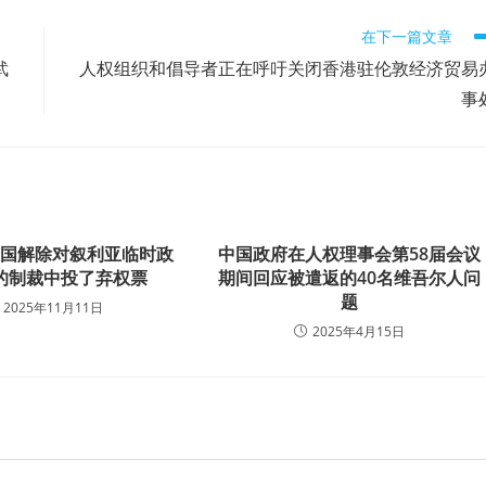
在下一篇文章
武
人权组织和倡导者正在呼吁关闭香港驻伦敦经济贸易
事
合国解除对叙利亚临时政
中国政府在人权理事会第58届会议
的制裁中投了弃权票
期间回应被遣返的40名维吾尔人问
题
2025年11月11日
2025年4月15日