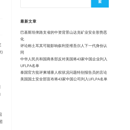
索
最新文章
巴基斯坦俾路支省的中资背景山达克矿业安全形势恶
化
院
评论称土耳其可能影响叙利亚维吾尔人下一代身份认
)
同
中华人民共和国商务部反对美国将43家中国企业列入
UFLPA名单
泰国官方批评柬埔寨人权状况问题特别报告员的言论
美国国土安全部宣布将43家中国公司列入UFLPA名单
动
国
的
旨
团