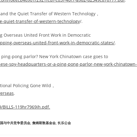
 and the Quiet Transfer of Western Technology，
e-quiet-transfer-of-western-technology
/.
g Overseas United Front Work in Democratic
pping-overseas-united-front-work-in-democratic-states/
.
a ping-pong parlor? New York Chinatown case goes to
inese-spy-headquarters-or-a-ping-pong-parlor-new-york-chinatown-
tional Policing Gone Wild，
verseas
.
9/BILLS-119hr7969ih.pdf.
国与中共竞争委员会
,
詹姆斯敦基金会
,
长乐公会