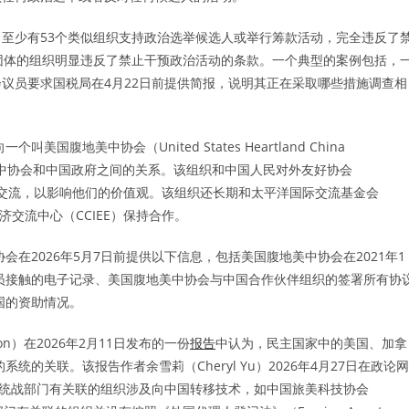
至少有53个类似组织支持政治选举候选人或举行筹款活动，完全违反了
团体的组织明显违反了禁止干预政治活动的条款。一个典型的案例包括，
议员要求国税局在4月22日前提供简报，说明其正在采取哪些措施调查相
国腹地美中协会（United States Heartland China
中协会和中国政府之间的关系。该组织和中国人民对外友好协会
行交流，以影响他们的价值观。该组织还长期和太平洋国际交流基金会
济交流中心（CCIEE）保持合作。
在2026年5月7日前提供以下信息，包括美国腹地美中协会在2021年1
官员接触的电子记录、美国腹地美中协会与中国合作伙伴组织的签署所有协
中国的资助情况。
ion）在2026年2月11日发布的一份
报告
中认为，民主国家中的美国、加拿
的关联。该报告作者余雪莉（Cheryl Yu）2026年4月27日在政论网
统战部门有关联的组织涉及向中国转移技术，如中国旅美科技协会