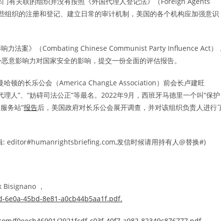
有关联的组织并没有按照《外国代理人登记法》（Foreign Agents
该加强对这些组织的注册和登记、建立日常的审计机制，美国的各个机构应加强意识
mbating Chinese Communist Party Influence Act）
外恶意影响力对国家安全的影响，提交一份全面的评估报告。
乐公会（America ChangLe Association）前会长卢建旺
理人”、“妨碍司法公正”等最名。2022年9月，西班牙马德里一个叫“保护
务服务站”
报告
后，美国政府对长乐公会展开调查，并对该组织负责人进行
r#humanrightsbriefing.com,发信时候请用持有人@替换#)
k Bisignano ，
4d-6e0a-45bd-8e81-a0cb44b5aa1f.pdf.
ct.com/f0eecb46901/2921fcdf-c03f-40f7-a982-82349c876777.pdf
.