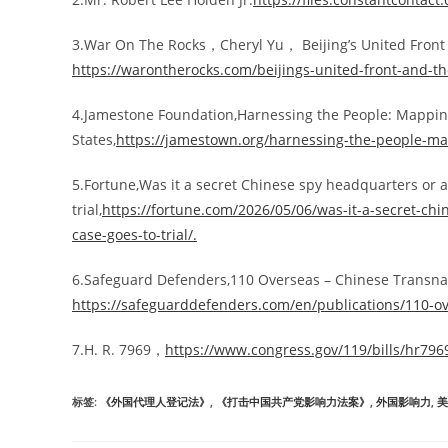
3.War On The Rocks，Cheryl Yu， Beijing’s United Front
https://warontherocks.com/beijings-united-front-and-th
4.Jamestone Foundation,Harnessing the People: Mappin
States,
https://jamestown.org/harnessing-the-people-ma
5.Fortune,Was it a secret Chinese spy headquarters or 
trial,
https://fortune.com/2026/05/06/was-it-a-secret-ch
case-goes-to-trial/.
6.Safeguard Defenders,110 Overseas – Chinese Transna
https://safeguarddefenders.com/en/publications/110-o
7.H. R. 7969，
https://www.congress.gov/119/bills/hr796
标签
:
《外国代理人登记法》
,
《打击中国共产党影响力法案》
,
外国影响力
,
美