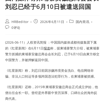
刘忍已经于6月10日被遣送回国
Post
Post
Post
HRBeditor
2026年6月11日
国内简讯
author:
published:
category:
Post
0评论
comments:
(2026-06-11）人权资讯简报 ：中国国内媒体成都传媒集团下属
的《红星新闻》在6月11日
报道
称，据柬埔寨警方介绍，被柬埔寨
警方抓捕的柬埔寨安徽总商会会长刘忍，已于6月10日由柬方移交
中国警方，并被押解返回中国。
《红星新闻》称，刘忍日前因涉嫌跨境资金洗白、电信网络诈
骗、非法人口转运等多项跨国违法犯罪行为，在柬埔寨被抓捕。
《红星新闻》还称，2015年柬埔寨安徽总商会正式成立伊始，他
便出任会长一职。曾经是外界眼中资历深厚、口碑出众的海外皖
商代表。