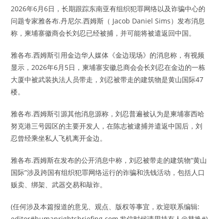
2026年6月6日，长期跟踪东南亚有组织犯罪网络以及诈骗中心的
问题专家雅各布.丹尼尔.西姆斯（ Jacob Daniel Sims）发布消息
称，柬埔寨徽商会长刘忍已经被捕，并可能将被遣返回中国。
雅各布.西姆斯引用金边华人媒体《金边现场》的消息称，有视频
显示，2026年6月5日，柬埔寨安徽总商会会长刘忍在金边的一栋
大厦中被武装执法人员带走，刘忍被带走的建筑物是黄山国际47
楼。
雅各布.西姆斯引源其他消息源称，刘忍普遍被认为是柬埔寨西哈
努克港三号园区的主要开发人，在陈志被逮捕并遣返中国后，刘
忍曾经乘坐私人飞机离开金边。
雅各布.西姆斯在发布的公开消息中称，刘忍被带走的建筑物“黄山
国际”涉及跨国有组织犯罪网络运行的诈骗和洗钱活动，包括人口
贩卖、绑架、武器交易和敲诈。
(任何涉及本篇报道的意见、观点、版权等事宜，欢迎联系编辑:
editor#humanrightsbriefing.com,发信时候请用持有人@替换#)