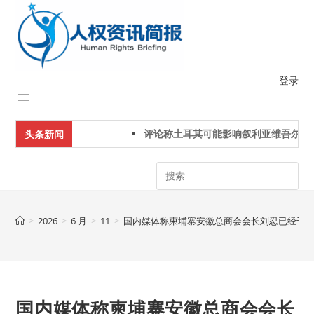
Skip
to
content
登录
评论称土耳其可能影响叙利亚维吾尔人下
头条新闻
Search
>
2026
>
6 月
>
11
>
国内媒体称柬埔寨安徽总商会会长刘忍已经于6
国内媒体称柬埔寨安徽总商会会长