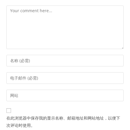
Comment
Enter
your
name
Enter
or
your
username
email
Enter
to
address
your
comment
to
website
comment
URL
在此浏览器中保存我的显示名称、邮箱地址和网站地址，以便下
(optional)
次评论时使用。