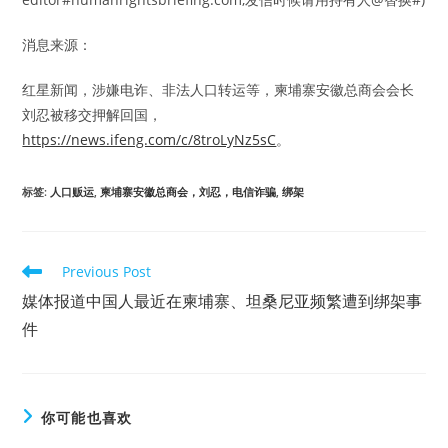
消息来源：
红星新闻，涉嫌电诈、非法人口转运等，柬埔寨安徽总商会会长
刘忍被移交押解回国，
https://news.ifeng.com/c/8troLyNz5sC
。
标签
:
人口贩运
,
柬埔寨安徽总商会，刘忍，电信诈骗
,
绑架
Read
Previous Post
more
媒体报道中国人最近在柬埔寨、坦桑尼亚频繁遭到绑架事
articles
件
你可能也喜欢