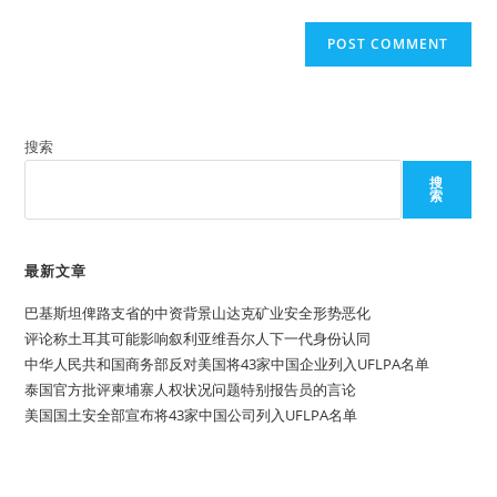
搜索
搜
索
最新文章
巴基斯坦俾路支省的中资背景山达克矿业安全形势恶化
评论称土耳其可能影响叙利亚维吾尔人下一代身份认同
中华人民共和国商务部反对美国将43家中国企业列入UFLPA名单
泰国官方批评柬埔寨人权状况问题特别报告员的言论
美国国土安全部宣布将43家中国公司列入UFLPA名单