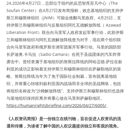
24.2026年4月27日，总部位于纽约的反恐智库苏凡中心（The
Soufan Center）在4月27日发布简报称，效忠基地组织的支持伊
斯兰和穆斯林组织（JNIM）可能会推翻马里政府。4月25日，支
持伊斯兰和穆斯林组织与反叛组织阿扎瓦德解放阵线（ Azawad
Liberation Front）联合向马里军人政府发起军事行动，此前伊斯
兰和穆斯林组织与阿扎瓦德解放阵线曾为对手，现在两个组织联
合向马里军政府和俄罗斯非洲军团展开军事行动。马里的国防部
长萨迪奥.卡马拉（Sadio Camara）在死于圣战团体的汽车炸弹
袭击中。曾经隶属于基地组织的努斯拉阵线的阿哈迈德.萨拉在叙
利亚的成功正影响着支持伊斯兰和穆斯林组织在萨赫勒地区的策
略。努斯拉阵线当年为了免于国际社会制裁，宣布脱离基地组
织，并将重心转移到叙利亚国内战场而非全球的圣战网络，包括
将组织名称改为“沙姆解放阵线”。支持伊斯兰和穆斯林组织也选择
与基地组织保持距离并将重心放在马里和萨赫勒地区。
https://humanrightsbriefing.com/2026/04/27/6005/
。
《人权资讯简报》是一份独立在线刊物，旨在促进人权资讯的流
通和传播，为读者了解中国的人权议题提供独立和客观的视角。