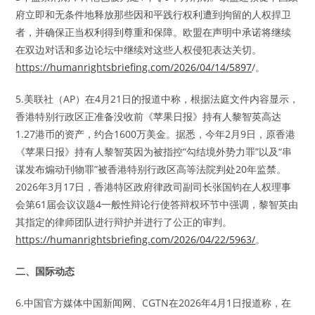
府立即和无条件地释放那些因和平践行权利遭到拘留的人权捍卫
者，并确保正当权利得到尊重和保障。欧盟在声明中承诺将继续
在双边对话和多边论坛中继续对这些人权侵犯表达关切。
https://humanrightsbriefing.com/2026/04/14/5897
/。
5.美联社（AP）在4月21日的报道中称，根据法庭文件内容显示，
香港特别行政区正准备没收前《苹果日报》持有人黎智英高达
1.27港币的资产，约合1600万美金。据悉，今年2月9日，原香港
《苹果日报》持有人黎智英因为被指控“勾结境外势力罪”以及“串
谋发布煽动刊物罪”被香港特别行政区高等法院判处20年监禁。
2026年3月17日，香港特区政府律政司副司长张国钧在人权理事
会第61届会议议题4一般性辩论行使答辩权环节中强调，黎智英由
其指定的律师团队进行辩护并进行了公正的审判。
https://humanrightsbriefing.com/2026/04/22/5963/
。
二、国际动态
6.中国官方媒体中国新闻网、CGTN在2026年4月1日报道称，在