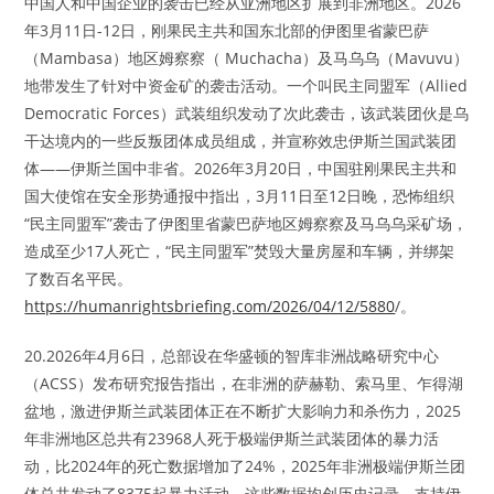
中国人和中国企业的袭击已经从亚洲地区扩展到非洲地区。2026
年3月11日-12日，刚果民主共和国东北部的伊图里省蒙巴萨
（Mambasa）地区姆察察（ Muchacha）及马乌乌（Mavuvu）
地带发生了针对中资金矿的袭击活动。一个叫民主同盟军（Allied
Democratic Forces）武装组织发动了次此袭击，该武装团伙是乌
干达境内的一些反叛团体成员组成，并宣称效忠伊斯兰国武装团
体——伊斯兰国中非省。2026年3月20日，中国驻刚果民主共和
国大使馆在安全形势通报中指出，3月11日至12日晚，恐怖组织
“民主同盟军”袭击了伊图里省蒙巴萨地区姆察察及马乌乌采矿场，
造成至少17人死亡，“民主同盟军”焚毁大量房屋和车辆，并绑架
了数百名平民。
https://humanrightsbriefing.com/2026/04/12/5880
/。
20.2026年4月6日，总部设在华盛顿的智库非洲战略研究中心
（ACSS）发布研究报告指出，在非洲的萨赫勒、索马里、乍得湖
盆地，激进伊斯兰武装团体正在不断扩大影响力和杀伤力，2025
年非洲地区总共有23968人死于极端伊斯兰武装团体的暴力活
动，比2024年的死亡数据增加了24%，2025年非洲极端伊斯兰团
体总共发动了8375起暴力活动，这些数据均创历史记录。支持伊