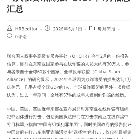
汇总
Post
Post
Post
HRBeditor
2026年5月1日
每月简报
author:
published:
category:
Post
0评论
comments:
联合国人权事务高级专员办事处（OHCHR）今年2月的一份
报告
估算，目前在东南亚国家参与在线诈骗的人员大约有30万人，参
与者来自于全球60多个国家。全球反诈联盟（Global Scam
Alliance）的研究显示，2024年全球因为欺诈遭受的损失达到1万
亿美元，几乎占据全球GDP的1%。全球反诈联盟的另外一项数据
认为，过去一年期间，全球有57%的成年人遭到到诈骗的经历。
中国、美国、英国近年来都在宣布展开对东南亚在线诈骗有组织
犯罪团体进行打击，包括美国执法部门在打击东南亚在线诈骗中
将目标重点指向“中国有组织犯罪集团”，同时美国政府的报告批评
中国政府在打击东南亚诈骗活动中“选择性”的打击，仅仅把目标定