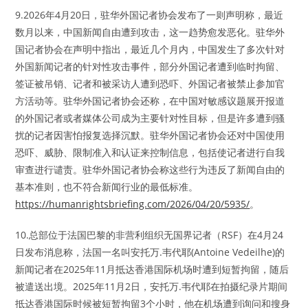
9.2026年4月20日，驻华外国记者协会发布了一则声明称，最近
数月以来，中国新闻自由遭到攻击，这一趋势愈发恶化。驻华外
国记者协会在声明中指出，最近几个月内，中国发生了多次针对
外国新闻记者的针对性攻击事件，部分外国记者遭到临时拘留、
签证被吊销、记者和被采访人遭到恐吓、外国记者被禁止参加官
方活动等。驻华外国记者协会还称，在中国对敏感议题展开报道
的外国记者或者媒体公司成为主要针对性目标，但是许多遭到骚
扰的记者因害怕报复选择沉默。驻华外国记者协会还对中国使用
恐吓、威胁、限制准入和认证来控制信息，包括使记者进行自我
审查进行谴责。驻华外国记者协会称这些行为违反了新闻自由的
基本准则，也不符合新闻行业的最低标准。
https://humanrightsbriefing.com/2026/04/20/5935/
。
10.总部位于法国巴黎的非营利组织无国界记者（RSF）在4月24
日发布消息称，法国一名叫安托万.韦代耶(Antoine Vedeilhe)的
新闻记者在2025年11月抵达香港国际机场时遭到短暂拘留，随后
被遣送出境。2025年11月2日，安托万.韦代耶在拍摄纪录片期间
抵达香港国际时候被短暂拘留3个小时，他在机场遭到询问和搜身