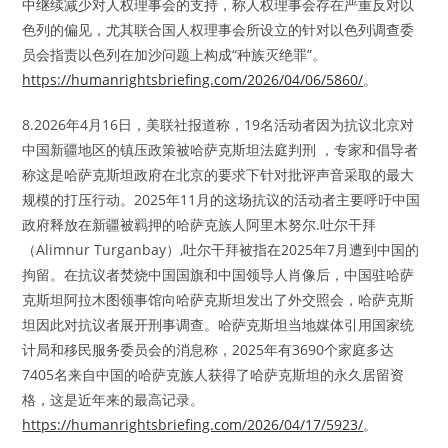
中继续减少对人权理事会的支持，称人权理事会存在严重反对以
色列的偏见，尤其联合国人权理事会所设立的针对以色列调查委
员会指责以色列在加沙问题上构成“种族灭绝罪”。
https://humanrightsbriefing.com/2026/04/06/5860/
。
8.2026年4月16日，美联社报道称，19名活动者因为抗议北京对
中国新疆地区的镇压政策被哈萨克斯坦法庭判刑 ，专家和倡导者
称这是哈萨克斯坦政府在北京的要求下针对批评声音采取的最大
规模的打压行动。2025年11月的这场抗议的活动者主要呼吁中国
政府释放在新疆被羁押的哈萨克族人阿里木努尔.吐尔干拜
（Alimnur Turganbay）,吐尔干拜被指在2025年7月遭到中国的
拘留。在抗议者焚烧中国国旗和中国领导人肖像后，中国驻哈萨
克斯坦阿拉木图领事馆向哈萨克斯坦发出了外交照会，哈萨克斯
坦因此对抗议者展开刑事调查。哈萨克斯坦当地媒体引用国家统
计局和移民服务委员会的消息称，2025年有3690个家庭多达
7405名来自中国的哈萨克族人获得了哈萨克斯坦的永久居留资
格，这是近年来的最高记录。
https://humanrightsbriefing.com/2026/04/17/5923/
。