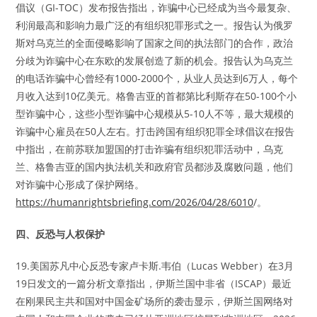
倡议（GI-TOC）发布报告指出，诈骗中心已经成为当今最复杂、
利润最高和影响力最广泛的有组织犯罪形式之一。报告认为俄罗
斯对乌克兰的全面侵略影响了国家之间的执法部门的合作，政治
分歧为诈骗中心在东欧的发展创造了新的机会。报告认为乌克兰
的电话诈骗中心曾经有1000-2000个，从业人员达到6万人，每个
月收入达到10亿美元。格鲁吉亚的首都第比利斯存在50-100个小
型诈骗中心，这些小型诈骗中心规模从5-10人不等，最大规模的
诈骗中心雇员在50人左右。打击跨国有组织犯罪全球倡议在报告
中指出，在前苏联加盟国的打击诈骗有组织犯罪活动中，乌克
兰、格鲁吉亚的国内执法机关和政府官员都涉及腐败问题，他们
对诈骗中心形成了保护网络。
https://humanrightsbriefing.com/2026/04/28/6010
/。
四、反恐与人权保护
19.美国苏凡中心反恐专家卢卡斯.韦伯（Lucas Webber）在3月
19日发文的一篇分析文章指出，伊斯兰国中非省（ISCAP）最近
在刚果民主共和国对中国金矿场所的袭击显示，伊斯兰国网络对