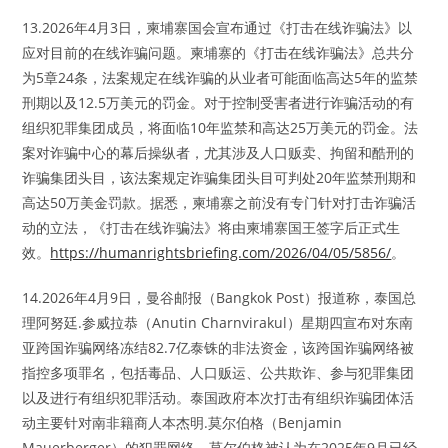
13.2026年4月3日，柬埔寨国会宣布通过《打击在线诈骗法》以
应对目前的在线诈骗问题。柬埔寨的《打击在线诈骗法》总共分
为5章24条，法案规定在线诈骗的从业者可能面临高达5年的监禁
刑期以及12.5万美元的罚金。对于控制受害者进行诈骗活动的有
组织犯罪集团成员，将面临10年监禁和高达25万美元的罚金。法
案对诈骗中心的幕后操纵者，尤其涉及人口贩卖、拘留和酷刑的
诈骗集团头目，该法案规定诈骗集团头目可判处20年监禁刑期和
高达50万美金罚款。据悉，柬埔寨之前没有专门针对打击诈骗活
动的立法，《打击在线诈骗法》将由柬埔寨国王签字后正式生
效。
https://humanrightsbriefing.com/2026/04/05/5856/
。
14.2026年4月9日，曼谷邮报（Bangkok Post）报道称，泰国总
理阿努廷.参威拉恭（Anutin Charnvirakul）星期四宣布对东南
亚跨国诈骗网络冻结82.7亿泰铢的非法资金，该跨国诈骗网络被
指控多项罪名，包括毒品、人口贩运、公共欺诈、参与犯罪集团
以及进行有组织犯罪活动。泰国政府本次打击有组织诈骗团体活
动主要针对南非籍商人本杰明.莫尔伯格（Benjamin
Mauerberger）的犯罪网络，莫尔伯格被认为在2025年9月已经