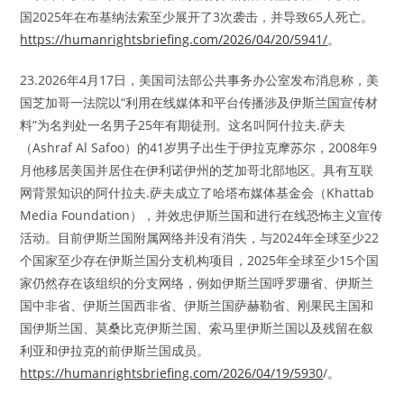
国2025年在布基纳法索至少展开了3次袭击，并导致65人死亡。
https://humanrightsbriefing.com/2026/04/20/5941/
。
23.2026年4月17日，美国司法部公共事务办公室发布消息称，美
国芝加哥一法院以“利用在线媒体和平台传播涉及伊斯兰国宣传材
料”为名判处一名男子25年有期徒刑。这名叫阿什拉夫.萨夫
（Ashraf Al Safoo）的41岁男子出生于伊拉克摩苏尔，2008年9
月他移居美国并居住在伊利诺伊州的芝加哥北部地区。具有互联
网背景知识的阿什拉夫.萨夫成立了哈塔布媒体基金会（Khattab
Media Foundation），并效忠伊斯兰国和进行在线恐怖主义宣传
活动。目前伊斯兰国附属网络并没有消失，与2024年全球至少22
个国家至少存在伊斯兰国分支机构项目，2025年全球至少15个国
家仍然存在该组织的分支网络，例如伊斯兰国呼罗珊省、伊斯兰
国中非省、伊斯兰国西非省、伊斯兰国萨赫勒省、刚果民主国和
国伊斯兰国、莫桑比克伊斯兰国、索马里伊斯兰国以及残留在叙
利亚和伊拉克的前伊斯兰国成员。
https://humanrightsbriefing.com/2026/04/19/5930
/。