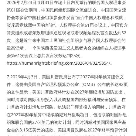
2026年2月23日-3月31日在瑞士日内瓦举行的联合国人权理事会
第61届会议期间，中国民间组织国际交流促进会、中国国际交流
协会等多家中国社会组织参会并发言“宣介中国人权理念和成就，
驳斥恶意抹黑中国的言论”。人权理事会第61届会议上，中国官方
背景组织或者亲政府组织通过现场或者视频远程发言次数达到52
次，这是近年来中国本土民间社会组织参与联合国人权理事会的
最高记录，一个叫陕西省爱国主义志愿者协会的组织在人权理事
会第61次会议上总共发言次数达到25次。
https://humanrightsbriefing.com/2026/04/02/5854/
。
7.2026年4月3日，美国川普政府公布了2027年财年预算建议文
件，这份由美国白宫管理和预算办公室（OMB）公布的长达92页
的文件显示，美国川普政府将计划在2027年继续增加国防支出，
同时消减对国际组织投入以及调整国内部分福利与安全预算。在
川普政府计划增加对国防、执法部门预算投入的同时，川普政府
在2027年财年预算中继续消减对外援助项目，包括取消对国际组
织和联合国的27亿美元的资助计划，同时消减对美国国家民主基
金会的3.15亿美元的拨款。美国川普政府在2027年财年预算计划