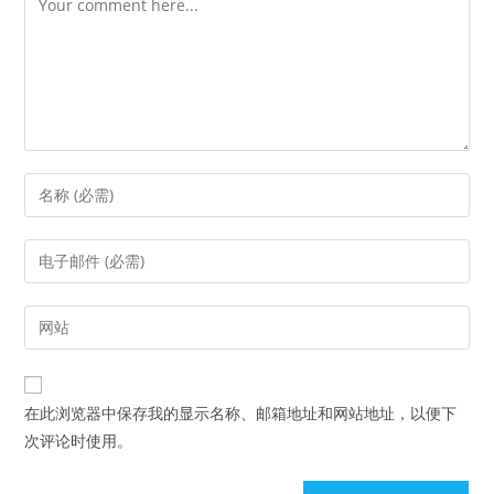
Enter
your
name
Enter
or
your
username
email
Enter
to
address
your
comment
to
website
comment
URL
在此浏览器中保存我的显示名称、邮箱地址和网站地址，以便下
(optional)
次评论时使用。