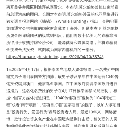
离开曼谷并藏匿到迪拜或塞舌尔。本杰明.莫尔伯格曾担任柬埔寨
前总理洪森的顾问。长期对本杰明.莫尔伯格涉及的犯罪网络进行
独立调查报道网站《捕鲸》（Whale Hunting）指出，金融犯罪
集团通常会把窃取的国家财富藏匿于海外。但是本杰明.莫尔伯格
所属金融诈骗团伙的模式则相反，他们将数十亿美元的诈骗非法
所得用于收购持牌经济公司、能源储备和媒体网络，并将诈骗资
金变成合法投资，试图成为国家内部机制的一部分。
https://humanrightsbriefing.com/2026/04/10/5874/
。
15.2026年4月17日，根据泰国当地华人媒体报道，一名费姓中国
籍贯男子遭到泰国警方拘捕，该男子涉及早年在中国运营1040传
销投资骗局项目，他潜逃至泰国。在中国政府协调泰国政府进行
追捕后，这名化名费姓的男子在4月17日被泰国移民局控制 。根
据中国官方媒体报道消息，“1040传销项目“也称为“1040阳光工
程”或者“南宁项目”，该项目打着“国家项目”的幌子，以加入该项目
是“投资行为、爱国行为”诱导投资者入局。最近10年来，网络赌
博、欺诈投资等灰色产业在中国境内遭到打击后，相关联的人员
和组织将此类诈骗模式转移到东南亚，并衍生和进化成目前在柬