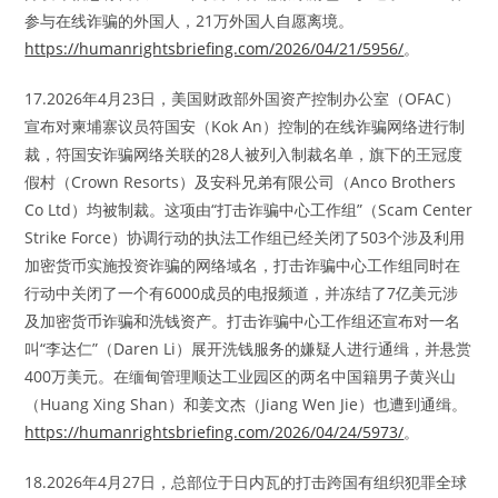
参与在线诈骗的外国人，21万外国人自愿离境。
https://humanrightsbriefing.com/2026/04/21/5956/
。
17.2026年4月23日，美国财政部外国资产控制办公室（OFAC）
宣布对柬埔寨议员符国安（Kok An）控制的在线诈骗网络进行制
裁，符国安诈骗网络关联的28人被列入制裁名单，旗下的王冠度
假村（Crown Resorts）及安科兄弟有限公司（Anco Brothers
Co Ltd）均被制裁。这项由“打击诈骗中心工作组”（Scam Center
Strike Force）协调行动的执法工作组已经关闭了503个涉及利用
加密货币实施投资诈骗的网络域名，打击诈骗中心工作组同时在
行动中关闭了一个有6000成员的电报频道，并冻结了7亿美元涉
及加密货币诈骗和洗钱资产。打击诈骗中心工作组还宣布对一名
叫“李达仁”（Daren Li）展开洗钱服务的嫌疑人进行通缉，并悬赏
400万美元。在缅甸管理顺达工业园区的两名中国籍男子黄兴山
（Huang Xing Shan）和姜文杰（Jiang Wen Jie）也遭到通缉。
https://humanrightsbriefing.com/2026/04/24/5973/
。
18.2026年4月27日，总部位于日内瓦的打击跨国有组织犯罪全球