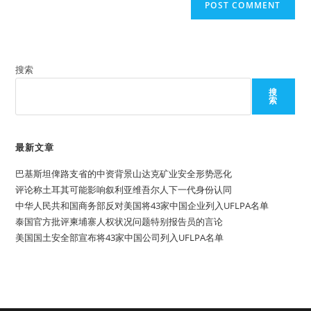
搜索
搜
索
最新文章
巴基斯坦俾路支省的中资背景山达克矿业安全形势恶化
评论称土耳其可能影响叙利亚维吾尔人下一代身份认同
中华人民共和国商务部反对美国将43家中国企业列入UFLPA名单
泰国官方批评柬埔寨人权状况问题特别报告员的言论
美国国土安全部宣布将43家中国公司列入UFLPA名单