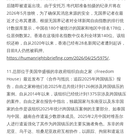
后随即被遣返出境。由于安托万.韦代耶准备拍摄的纪录片将在
2026年5月放映，为了确保其消息来源的安全，无国界记者在最
近才公布其遭遇。根据无国界记者对全球新闻自由指数的排行统
计数据库显示，中国在180个被统计的国家和地区中排名178位，
位居倒数第2。香港在这项排名指数中仅名列全球第140位。该组
织还称，自从2020年以来，香港已经有28名新闻记者遭到起诉，
目前8人仍然被羁押。
https://humanrightsbriefing.com/2026/04/25/5975/
。
11.总部位于美国华盛顿的非政府组织自由之家（Freedom
House）最近发布了《合作与抵抗：追踪2025年跨国镇压》报
告，自由之家称他们在2025年总共统计到126例涉及跨国镇压的
案例。自从2014年以来，该组织已经统计到1375宗涉及跨国镇压
的案件。自由之家在报告中指出，独裁国家与东南亚以及东非国
家的合作是该组织2025年统计跨国镇压案例的主要部分。如泰国
与中国、越南合作遣返少数群体成员。2025年2月中国对维吾尔
人进行遣返强化了其作为跨国镇压的主要实施者角色。东非的肯
尼亚、乌干达、坦桑尼亚政府互相协作，以跟踪、拘留和遣返活