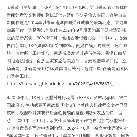
3.香港自由新闻（HKFP）在4月8日报道称，近日香港独立媒体的
新闻记者发文称接到骚扰短信并遭到不明身份人跟踪。香港自由
新闻称这是2024年以来当地媒体遭受到威胁的最新动态。香港自
由新闻称，这是香港的媒体在2024年9月后因为新闻活动遭到骚
扰的最新案例，2024年9月，包括香港记者协会（HKJA）、香港
自由新闻等13个媒体组织受到骚扰，例如在线人肉搜索、死亡威
胁、向住所、工作场合、家庭成员发送诽谤信件等。香港自由新
闻报道还指出，自从国家安全法实施后，香港包括苹果日报、立
场新闻、众新闻等10余家媒体遭到关闭，超过1000多新闻记者因
此丢掉工作。
https://humanrightsbriefing.com/2026/04/13/5887/
。
4.2026年4月13日，欧盟对外行动署（EEAS）发布消息称，被中
国政府以“煽动颠覆国家政权”判处3年监禁的人权律师余文生已经
获释，欧盟称对其获释后面临持续的监视和限制表达关切。据
悉，2023年4月13日，余文生律师和妻子许艳在北京与欧盟对外
行动署官员会面途中遭到拘留。2024年10月，余文生律师被判处
3年监禁刑期，许艳也被判处1年零9个月刑期。欧盟还敦促中国政