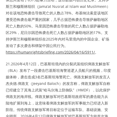
斯兰和穆斯林组织（Jama’at Nusrat al Islam wal Muslimeen）
对在该地恐怖袭击导致死亡的人数占78%。布基纳法索是该地区
遭受恐怖袭击最严重的国家，几乎占据恐怖袭击导致萨赫勒地区
死亡人数的50%。马里因恐怖袭击导致的死亡人数占据萨赫勒地
区29%，尼日尔因恐怖袭击死亡人数占据萨赫勒地区的17%。支
持伊斯兰和穆斯林组织在2025年内对马里境内的中国企业、矿场
发动了多次袭击和绑架中国公民行为。
https://humanrightsbriefing.com/2026/04/16/5911/
。
21.2026年4月12日，巴基斯坦境内的分裂武装组织俾路支解放军
（BLA）发布了一段袭击巴基斯坦海警巡逻人员船只的视频，印度
媒体称，袭击造成3名巴基斯坦海警死亡。俾路支解放军的发言人
杰央德.俾路支（Jeeyand Baloch）的发言称，俾路支解放军自称
已经建立了其海上武装“哈马尔海上防御队”（HMDF），以此保护
俾路支的海岸线。俾路支解放军对巴基斯坦政府军的袭击能力从
陆地扩展到海上，这意味着俾路支解放军的军事能力已经进入新
阶段。传统俾路支解放军将目标定位于运输车队、基础设施、安
全哨所。2026年4月12日俾路支解放军对巴基斯坦军方的首次海