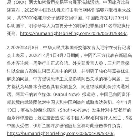
易（OKX）两大加密货币交易平台展开洗钱活动。中国政府此前
还宣布，2025年中国政法机关打击电信网络诈骗犯罪取得重大战
果， 共57000名犯罪分子被移交回中国。中国政府在1月29日对
以明国平、明珍珍等人为首要分子的明家犯罪集团11名罪犯执行
死刑。
https://humanrightsbriefing.com/2026/04/01/5843/
。
2.2026年4月8日，中华人民共和国外交部发言人毛宁在例行记者
会上表示，2026年4月1日4月7日期间，中阿巴三方代表在新疆乌
鲁木齐连续一周举行非正式会晤。外交部发言人称，三方同意探
讨以全面方案解决阿巴关系中的问题，并明确了核心与需要优先
解决的问题。中方强调恐怖主义是影响阿巴关系的核心问题。三
方都认为乌鲁木齐进程具有实质意义，同意继续就此保持沟通对
话。阿富汗的独立媒体《Kabul Now》报道称，中国已向阿富汗
就其境内武装团体对中国人和中国利益的威胁表达关切。今年1月
19日，喀布尔沙赫尔诺区（Shahr-e-Naw）发生针对中资餐厅的
自杀炸弹袭击，这桩袭击造成1名中国人和6名阿富汗人死亡，5名
中国人受伤，伊斯兰国呼罗珊省随后宣称对此袭击事件负责。
https://humanrightsbriefing.com/2026/04/09/5870/
。