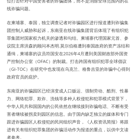
位打击针对中国受害者的诈骗团体，而不是消除全球范围内的在
线诈骗问题。
在柬埔寨、泰国，独立调查记者对诈骗园区进行报道遭到诈骗集
团控制人威胁和起诉，东南亚在线诈骗集团背后体现了有组织犯
罪集团对国家权力机关的渗透和勾结。柬埔寨代理国家元首、参
议院主席洪森的顾问本杰明.莫尔伯格遭到泰国政府的资产冻结和
通缉，柬埔寨的议员符国安在2026年4月遭到美国财政部外国资
产控制办公室（OFAC）的制裁。打击跨国有组织犯罪全球倡议
（GI-TOC）在研究中也发现在乌克兰、格鲁吉亚的诈骗中心得到
政府官员的庇护。
东南亚的诈骗园区已经演变成人口贩运、强制劳动、酷刑、性暴
力、网络犯罪、欺诈、洗钱等多种人权侵犯和犯罪模式背景下，
中华人民共和国国内的公民依然在继续接到诈骗电话、不断有受
害者继续被拐卖到园区的信息。由于国内缺乏独立的媒体和专门
跟进诈骗园区人权侵犯的民间组织声音，《人权资讯简报》将跟
进有关有组织犯罪集团的诈骗活动作为报道的重点，以供中文读
者参考。