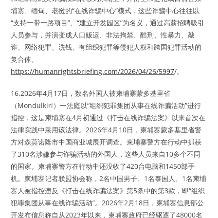
埔寨、缅甸、老挝的“在线诈骗中心”模式，这些诈骗中心往往以
“支持一带一路项目”、“建立开发园区”为名义，通过高薪招聘吸引
人员参与，并演变成人口贩运、非法拘禁、酷刑、性暴力、敲
诈、网络犯罪、洗钱、有组织犯罪等侵犯人权和跨国犯罪活动的
复合体。
https://humanrightsbriefing.com/2026/04/26/5997
/。
16.2026年4月17日，数名外国人被柬埔寨蒙多基里省
（Mondulkiri）一法庭以“组织犯罪集团从事在线诈骗活动”进行
指控，这是柬埔寨在4月初通过《打击在线诈骗法案》以来首次在
法律实践中采用该法律。2026年4月10日，柬埔寨蒙多基里省警
方对森莫诺隆市中国商业城展开调查。柬埔寨警方在行动中抓获
了310名涉嫌参与诈骗活动的外国人，这些人员来自10多个不同
的国家。柬埔寨警方在行动中还没收了420台电脑和1450部手
机。柬埔寨记者联盟协会称，2名中国男子、1名泰国人、1名柬埔
寨人被指控违反《打击在线诈骗法案》第5条中的第3款，即“组织
犯罪集团从事在线诈骗活动”。2026年2月18日，柬埔寨信息部公
开发布信息称自从2023年以来，柬埔寨政府已经驱逐了48000名