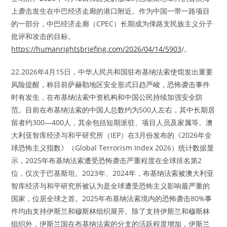
上袭击发生在中巴经济走廊的港口附近。作为中国一带一路项目
的一部分，中巴经济走廊（CPEC）长期成为俾路支民族主义分子
批评和攻击的目标。
https://humanrightsbriefing.com/2026/04/14/5903
/。
22.2026年4月15日，中华人民共和国驻布基纳法索使馆发出重要
风险提醒，称目前萨赫勒地区安全形式日趋严峻，恐怖袭击事件
时有发生，在布基纳法索中资机构和中国公民持续加强安全防
范。目前在布基纳法索的中国人总数约为500人左右‌，其中长期居
留者约300—400人，其余包括短期派驻、项目人员及家属等。澳
大利亚智库经济与和平研究所（IEP）在3月份发布的《2026年全
球恐怖主义指数》（Global Terrorism Index 2026）统计数据显
示，2025年布基纳法索遭受恐怖袭击严重程度在全球排名第2
位，仅次于巴基斯坦。2023年、2024年，布基纳法索被澳大利亚
智库经济与和平研究所被认为是全球遭受恐怖主义影响最严重的
国家，位居全球之首。2025年布基纳法索境内的恐怖袭击80%事
件均由支持伊斯兰和穆斯林组织展开。除了支持伊斯兰和穆斯林
组织外，伊斯兰国在布基纳法索的分支的活跃程度增加，伊斯兰