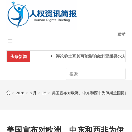
Skip
to
content
登录
评论称土耳其可能影响叙利亚维吾尔人下一
头条新闻
Search
>
2026
>
6 月
>
25
>
美国宣布对欧洲、中东和西非为伊斯兰国提供
美国宣布对欧洲、中东和西非为伊