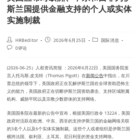
斯兰国提供金融支持的个人或实体
实施制裁
Post
Post
Post
HRBeditor
2026年6月25日
国际消息
author:
published:
category:
Post
0评论
comments:
(2026-06-25）人权资讯简报 ：2026年6月22日，美国国务院发
言人托马斯.皮戈特（Thomas Pigott）在
新闻公告
中指出，在川
普总统的领导下，美国政府正在瓦解伊斯兰国在全球资助恐怖主
义的能力，美国政府正在切断伊斯兰国资助袭击、支持区域附属
机构、威胁平民以及宗教少数群体的支持网络。
美国国务院在最新的公告中宣布，根据美国行政令 13224，美国
政府对活跃在欧洲、中东、西非的支持伊斯兰国的金融网络关联
的3名个人以及6个实体实施制裁。这些个人或者组织是伊斯兰国
横跨法国、叙利亚、土耳其、尼日利亚的资金支持网络。