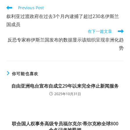
Read
Previous Post
more
叙利亚过渡政府在过去3个月内逮捕了超过230名伊斯兰
articles
国成员
在下一篇文章
反恐专家称伊斯兰国发布的数据显示该组织呈现非洲化趋
势
你可能也喜欢
自由亚洲电台宣布自成立29年以来完全停止新闻服务
2025年10月31日
联合国人权事务高级专员福尔克尔·蒂尔克称全球800
余名记者被羁押