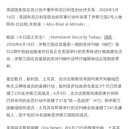
美国国务院在其公告中重申和尼日利亚的伙伴关系，2026年5月
16日，美国和尼日利亚联合的军事行动中杀害了伊斯兰国2号人物
阿布-比拉勒.米努基（ Abu-Bilal al-Minuki）。
根据《今日国土安全》（Homeland Security Today）
消息
，
2026年6月18日，伊斯兰国在其最新一期的宣传刊物《纳巴》第
552期中鼓励追随者对目前正在美国举行的世界杯进行孤狼袭击活
动，伊斯兰国在其最新的宣传刊物中还呼吁穆斯林信众抵制世界
杯。
最近数月，叙利亚、土耳其、吉尔吉斯斯坦等国均展开对极端恐
怖主义网络成员的逮捕行动，叙利亚萨拉政府在最近3个月已经逮
捕了235名伊斯兰国成员；6月9日，吉尔吉斯斯坦南部奥什州和
巴特肯州的反恐行动中抓捕了31名“统一圣战营”（KTJ）和伊斯兰
国极端组织成员；土耳其在即将举行的北约峰会前逮捕了241名嫌
疑人，其中包括56名据称是伊斯兰国组织成员。
美国福克斯新闻网（Fox News）在6月23日的
报道
中称，土耳其