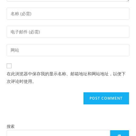
Enter
your
name
Enter
or
your
username
email
Enter
to
address
your
comment
to
website
comment
URL
在此浏览器中保存我的显示名称、邮箱地址和网站地址，以便下
(optional)
次评论时使用。
搜索