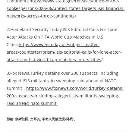
Continents,
https://www.state.gov/releases/office-of-the-
spokesperson/2026/06/united-states-targets-isis-financial-
networks-across-three-continents
/.
2.Homeland Security Today,ISIS Editorial Calls For Lone
Actor Attacks On FIFA World Cup Matches In U.S.
Cities,
https://www.hstoday.us/subject-matter-
areas/counterterrorism/isis-editorial-calls-for-lone-actor-
attacks-on-fifa-world-cup-matches-in-u-s-cities
/.
3.Fox News,Turkey detains over 200 suspects, including
alleged ISIS militants, in sweeping raid ahead of NATO
summit，
https://www.foxnews.com/world/turkey-detains-
200-suspects-including-alleged-isis-militants-sweeping-
raid-ahead-nato-summit.
标签
:
伊斯兰国
,
土耳其
,
革命人民解放党-阵线，