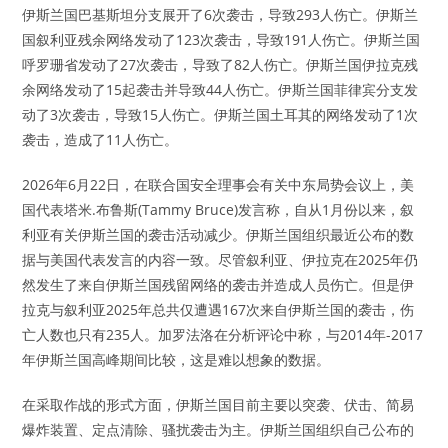
伊斯兰国巴基斯坦分支展开了6次袭击，导致293人伤亡。伊斯兰
国叙利亚残余网络发动了123次袭击，导致191人伤亡。伊斯兰国
呼罗珊省发动了27次袭击，导致了82人伤亡。伊斯兰国伊拉克残
余网络发动了15起袭击并导致44人伤亡。伊斯兰国菲律宾分支发
动了3次袭击，导致15人伤亡。伊斯兰国土耳其的网络发动了1次
袭击，造成了11人伤亡。
2026年6月22日，在联合国安全理事会有关中东局势会议上，美
国代表塔米.布鲁斯(Tammy Bruce)发言称，自从1月份以来，叙
利亚有关伊斯兰国的袭击活动减少。伊斯兰国组织最近公布的数
据与美国代表发言的内容一致。尽管叙利亚、伊拉克在2025年仍
然发生了来自伊斯兰国残留网络的袭击并造成人员伤亡。但是伊
拉克与叙利亚2025年总共仅遭遇167次来自伊斯兰国的袭击，伤
亡人数也只有235人。加罗法洛在分析评论中称，与2014年-2017
年伊斯兰国高峰期间比较，这是难以想象的数据。
在采取作战的形式方面，伊斯兰国目前主要以突袭、伏击、简易
爆炸装置、定点清除、骚扰袭击为主。伊斯兰国组织自己公布的