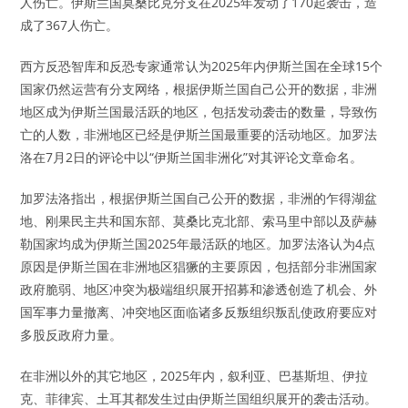
人伤亡。伊斯兰国莫桑比克分支在2025年发动了170起袭击，造
成了367人伤亡。
西方反恐智库和反恐专家通常认为2025年内伊斯兰国在全球15个
国家仍然运营有分支网络，根据伊斯兰国自己公开的数据，非洲
地区成为伊斯兰国最活跃的地区，包括发动袭击的数量，导致伤
亡的人数，非洲地区已经是伊斯兰国最重要的活动地区。加罗法
洛在7月2日的评论中以“伊斯兰国非洲化”对其评论文章命名。
加罗法洛指出，根据伊斯兰国自己公开的数据，非洲的乍得湖盆
地、刚果民主共和国东部、莫桑比克北部、索马里中部以及萨赫
勒国家均成为伊斯兰国2025年最活跃的地区。加罗法洛认为4点
原因是伊斯兰国在非洲地区猖獗的主要原因，包括部分非洲国家
政府脆弱、地区冲突为极端组织展开招募和渗透创造了机会、外
国军事力量撤离、冲突地区面临诸多反叛组织叛乱使政府要应对
多股反政府力量。
在非洲以外的其它地区，2025年内，叙利亚、巴基斯坦、伊拉
克、菲律宾、土耳其都发生过由伊斯兰国组织展开的袭击活动。