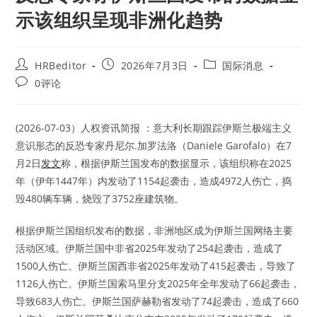
示该组织呈现非洲化趋势
Post
Post
Post
HRBeditor
2026年7月3日
国际消息
author:
published:
category:
Post
0评论
comments:
(2026-07-03）人权资讯简报 ：意大利长期跟踪伊斯兰极端主义
意识形态的反恐专家丹尼尔.加罗法洛（Daniele Garofalo）在7
月2日
发文
称，根据伊斯兰国发布的数据显示，该组织称在2025
年（伊年1447年）内发动了1154起袭击，造成4972人伤亡，捣
毁480辆车辆，烧毁了3752座建筑物。
根据伊斯兰国组织发布的数据，非洲地区成为伊斯兰国网络主要
活动区域。伊斯兰国中非省2025年发动了254起袭击，造成了
1500人伤亡。伊斯兰国西非省2025年发动了415起袭击，导致了
1126人伤亡。伊斯兰国索马里分支2025年全年发动了66起袭击，
导致683人伤亡。伊斯兰国萨赫勒省发动了74起袭击，造成了660