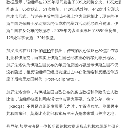
数据显示，该组织在2025年期间发生了399次武装交火、165次爆
炸袭击、86次伏击、51次暗杀、11次自杀炸弹、442次其它形式
的攻击形式。与过去伊斯兰国以占领土地为目标相比，现在的伊
斯兰国更倾向于发动持续的低成本的暴力活动耗尽政府资源。伊
斯兰国在及公布的数据称，2025年内该组织破坏了3590座房屋、
123处军事设施、39所教堂。
加罗法洛在7月2日的
评论
中指出，传统的反恐策略已经焦距在叙
利亚和伊拉克，而事实上伊斯兰国已经将重心转移到非洲地区。
加罗法洛认为伊斯兰国发布的年度信息图内容显示伊斯兰国不仅
没有隐退，相反该组织已经成功通过去中心化策略和反叛战争适
应了后哈里发国时代（Post-Caliphate）。
加罗法洛也称，与伊斯兰国自己公布的袭击数据和导致伤亡人数
比较，该组织披露其网络活动地点更为重要。当摩苏尔、拉卡
（Raqqa）不再是该组织发展重心之时，乍得湖盆地、刚果民主
共和国东部、莫桑比克北部和索马里应该是未来重点关注之地。
丹尼尔.加罗法洛是一位长期跟踪极端意识形态和极端组织的研究