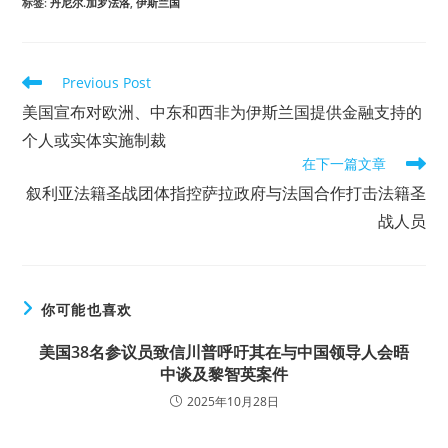
标签
:
丹尼尔.加罗法洛
,
伊斯兰国
Read
Previous Post
more
美国宣布对欧洲、中东和西非为伊斯兰国提供金融支持的
articles
个人或实体实施制裁
在下一篇文章
叙利亚法籍圣战团体指控萨拉政府与法国合作打击法籍圣
战人员
你可能也喜欢
美国38名参议员致信川普呼吁其在与中国领导人会晤
中谈及黎智英案件
2025年10月28日