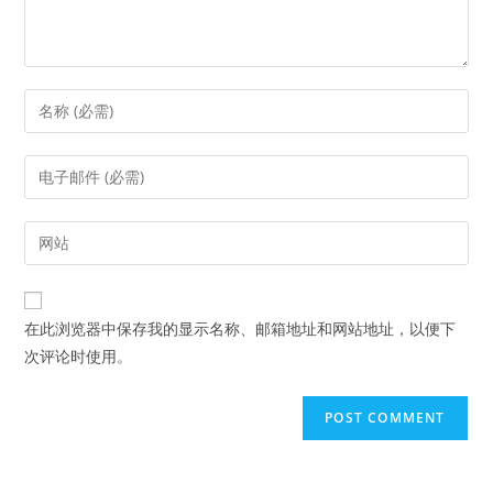
Enter
your
name
Enter
or
your
username
email
Enter
to
address
your
comment
to
website
comment
URL
在此浏览器中保存我的显示名称、邮箱地址和网站地址，以便下
(optional)
次评论时使用。