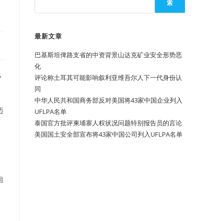
索
最新文章
巴基斯坦俾路支省的中资背景山达克矿业安全形势恶
化
6
评论称土耳其可能影响叙利亚维吾尔人下一代身份认
同
中华人民共和国商务部反对美国将43家中国企业列入
迈
UFLPA名单
泰国官方批评柬埔寨人权状况问题特别报告员的言论
美国国土安全部宣布将43家中国公司列入UFLPA名单
组