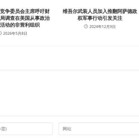
共竞争委员会主席呼吁财
维吾尔武装人员加入推翻阿萨德政
税局调查在美国从事政治
权军事行动引发关注
力活动的非营利组织
2024年12月9日
2026年5月8日
Enter
your