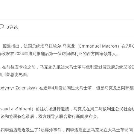
Post
0评论
comments:
）
报道
指出，法国总统埃马纽埃尔.马克龙（Emmanuel Macron）在7月
政权在2024年遭到推翻后第一位访问叙利亚的西方国家领导人。
峰会，在前往安卡拉之前，马克龙先抵达大马士革与叙利亚过渡政府总统艾哈
国川普总统见面。
ymyr Zelenskyy）在近年4月份访问过大马士革，但是马克龙是阿萨德
ad al-Shibani）前往机场进行迎接，马克龙在周二与叙利亚公民社会
会谈和签署备忘录后，双方领导人联合举行新闻发布会。
四季酒店附近发生了2起爆炸事件，四季酒店正是马克龙在大马士革访问