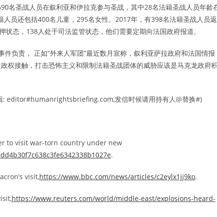
有690名圣战人员在叙利亚和伊拉克参与圣战，其中28名法籍圣战人员年龄
人员还包括400名儿童，295名女性。2017年，有398名法籍圣战人员返
押状态，138人处于司法监管状态，他们需要定期向法国政府报道。
事件负责， 正如“外来人军团”最近数月宣称，叙利亚萨拉政府和法国情报
拉政权接触，打击恐怖主义和限制法籍圣战团体的威胁应该是马克龙政府
r#humanrightsbriefing.com,发信时候请用持有人@替换#)
er to visit war-torn country under new
185dd4b30f7c638c3fe6342338b1027e
.
ron’s visit,
https://www.bbc.com/news/articles/c2eylx1jj9ko
.
sit,
https://www.reuters.com/world/middle-east/explosions-heard-