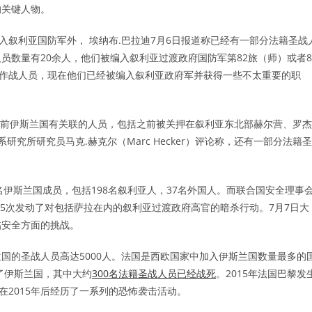
的关键人物。
入叙利亚国防军外， 埃纳布.巴拉迪7月6日报道称已经有一部分法籍圣战
数量有20余人，他们被编入叙利亚过渡政府国防军第82旅（师）或者8
肩作战人员，现在他们已经被编入叙利亚政府军并获得一些不太重要的职
些前伊斯兰国有关联的人员，包括之前被关押在叙利亚东北部赫尔营、罗杰
究所研究员马克.赫克尔（Marc Hecker）评论称，还有一部分法籍圣
名伊斯兰国成员，包括198名叙利亚人，37名外国人。而联合国安全理事
少5次发动了对包括萨拉在内的叙利亚过渡政府高官的暗杀行动。7月7日大
临安全方面的挑战。
国的圣战人员高达5000人。法国是西欧国家中加入伊斯兰国数量最多的
了伊斯兰国，其中大约
300名法籍圣战人员已经战死
。2015年法国巴黎发
在2015年后经历了一系列的恐怖袭击活动。