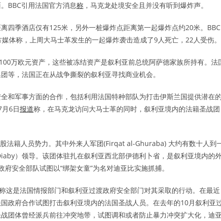
。BBC引用法国官方消息
称
，马克龙处境安全且并没有听到爆炸声。
四季酒店仅有125米，另外一桩爆炸点距离第一起爆炸点约20米。BBC
方媒体称，上周大马士革发生的一起爆炸袭击造成了9人死亡，22人受伤。
100万欧元资产，这些被冻结资产是叙利亚前总统阿萨德家族所持有。法
集团等，法国正在从战争撕裂的叙利亚寻找商业机会。
安全和军事方面的合作，包括利用法国特种部队为打击伊斯兰国提供潜在
7月6日
报道
称，在马克龙访问大马士革的同时，叙利亚境内的法籍圣战团
员势力。其中外来人军团(Firqat al-Ghuraba) 大约有数十人到
Diaby）领导。该团体驻扎在叙利亚西北部伊德利卜省，是叙利亚境内的
渡政府安全部队试图以“绑架女童”为名对迪亚比实施抓捕。
并称这是法国情报部门和叙利亚过渡政府安全部门对其采取的行动。在最近
国政府合作试图打击叙利亚境内的法国圣战人员。在去年的10月叙利亚
圣战团体曾经派兵前往冲突地带，试图调和或者防止暴力冲突扩大化，迪