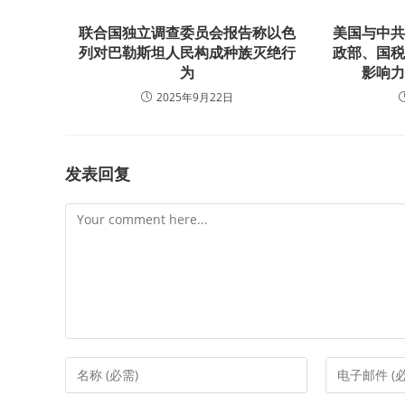
联合国独立调查委员会报告称以色
美国与中
列对巴勒斯坦人民构成种族灭绝行
政部、国
为
影响
2025年9月22日
发表回复
Comment
Enter
Enter
your
your