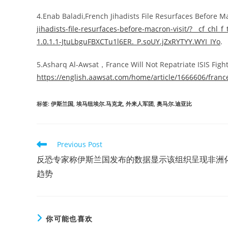
4.Enab Baladi,French Jihadists File Resurfaces Before Ma
jihadists-file-resurfaces-before-macron-visit/?__cf_
1.0.1.1-JtuLbguFBXCTu1l6ER._P.soUY.jZxRYTYY.WYI_IYo
.
5.Asharq Al-Awsat，France Will Not Repatriate ISIS Fight
https://english.aawsat.com/home/article/1666606/france-w
标签
:
伊斯兰国
,
埃马纽埃尔.马克龙
,
外来人军团
,
奥马尔.迪亚比
Read
Previous Post
more
反恐专家称伊斯兰国发布的数据显示该组织呈现非洲
articles
趋势
你可能也喜欢