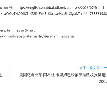
cron Visit,
https://english.enabbaladi.net/archives/2026/07/french-
chl_f_tk=aWOoTxMOlICNxZ2D.6YKBrSju_sa44vUl1Cigu8T_mU-1783361988
ers, Families in Syria，
ill-not-repatriate-isis-fighters-families-syria
。
在下一篇文章
化
美国记者比莱.阿布杜.卡里姆已经被萨拉政权拘留超
200