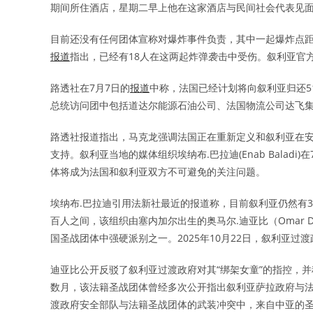
期间所住酒店，星期二早上他在这家酒店与民间社会代表见面
目前还没有任何团体宣称对爆炸事件负责，其中一起爆炸点距离
报道
指出，已经有18人在这两起炸弹袭击中受伤。叙利亚官
路透社在7月7日的
报道
中称，法国已经计划将向叙利亚归还5
总统访问团中包括道达尔能源石油公司、法国物流公司达飞
路透社报道指出，马克龙强调法国正在重新定义和叙利亚在
支持。叙利亚当地的媒体组织埃纳布.巴拉迪(Enab Baladi)在
体将成为法国和叙利亚双方不可避免的关注问题。
埃纳布.巴拉迪引用法新社最近的报道称，目前叙利亚仍然有3股法籍人
百人之间，该组织由塞内加尔出生的奥马尔.迪亚比（Omar 
国圣战团体中强硬派别之一。2025年10月22日，叙利亚过
迪亚比公开反驳了叙利亚过渡政府对其“绑架女童”的指控，
数月，该法籍圣战团体曾经多次公开指出叙利亚萨拉政府与法
渡政府安全部队与法籍圣战团体的武装冲突中，来自中亚的