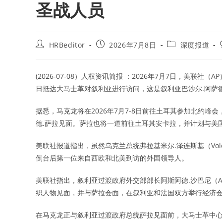
圣战人员
Post
Post
Post
HRBeditor
2026年7月8日
深度报道
author:
published:
category:
(2026-07-08）人权资讯简报 ：2026年7月7日，美联社（AP
日抵达大马士革对叙利亚进行访问，这是叙利亚巴沙尔.阿萨德
据悉，马克龙将在2026年7月7-8日前往土耳其参加北约
德.萨拉见面。萨拉也将一道前往土耳其安卡拉，并计划与美
美联社报道指出，虽然乌克兰总统弗拉基米尔.泽连斯基（Volod
倒台后第一位来自西欧和北美到访的外国领导人。
美联社指出，叙利亚过渡政府外交部部长阿斯阿德.沙巴尼（Asa
织人物见面，并与萨拉会面，在叙利亚和法国双方举行经济
在马克龙正与叙利亚过渡政府总统萨拉见面前，大马士革中心