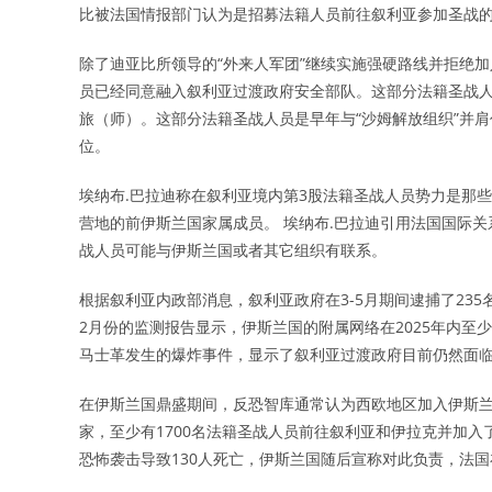
比被法国情报部门认为是招募法籍人员前往叙利亚参加圣战
除了迪亚比所领导的“外来人军团”继续实施强硬路线并拒绝加
员已经同意融入叙利亚过渡政府安全部队。这部分法籍圣战人员
旅（师）。这部分法籍圣战人员是早年与“沙姆解放组织”并
位。
埃纳布.巴拉迪称在叙利亚境内第3股法籍圣战人员势力是那
营地的前伊斯兰国家属成员。 埃纳布.巴拉迪引用法国国际关系研
战人员可能与伊斯兰国或者其它组织有联系。
根据叙利亚内政部消息，叙利亚政府在3-5月期间逮捕了235
2月份的监测报告显示，伊斯兰国的附属网络在2025年内至
马士革发生的爆炸事件，显示了叙利亚过渡政府目前仍然面
在伊斯兰国鼎盛期间，反恐智库通常认为西欧地区加入伊斯兰
家，至少有1700名法籍圣战人员前往叙利亚和伊拉克并加入
恐怖袭击导致130人死亡，伊斯兰国随后宣称对此负责，法国