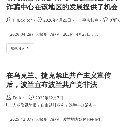
诈骗中心在该地区的发展提供了机会
Post
Post
Post
Post
HRBeditor
2026年4月28日
事实核查
0评论
author:
published:
category:
comments:
（2026-04-28）人权资讯简报：2026年4月27日，…
研
继续阅读
究
报
告
称
俄
罗
在乌克兰、捷克禁止共产主义宣传
斯
对
后，波兰宣布波兰共产党非法
乌
克
兰
的
Post
Post
Editor
2025年12月7日
侵
author:
published:
略
Post
人权资讯简报
/
自由结社权利
/
选举与政治参与
为
category:
诈
骗
（2025-12-07）人权资讯简报：波兰地方媒体NFP在1…
中
心