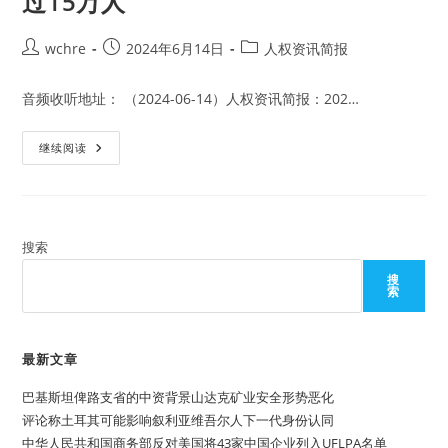
过15万人
约》
第
125
Post
Post
Post
wchre
2024年6月14日
人权资讯简报
个
author:
published:
category:
缔
约
国
音频收听地址： （2024-06-14）人权资讯简报：202…
法
继续阅读
国
外
交
部
部
长
称
搜索
俄
罗
搜
斯
索
损
失
士
兵
超
最新文章
过
15
巴基斯坦俾路支省的中资背景山达克矿业安全形势恶化
万
人
评论称土耳其可能影响叙利亚维吾尔人下一代身份认同
中华人民共和国商务部反对美国将43家中国企业列入UFLPA名单