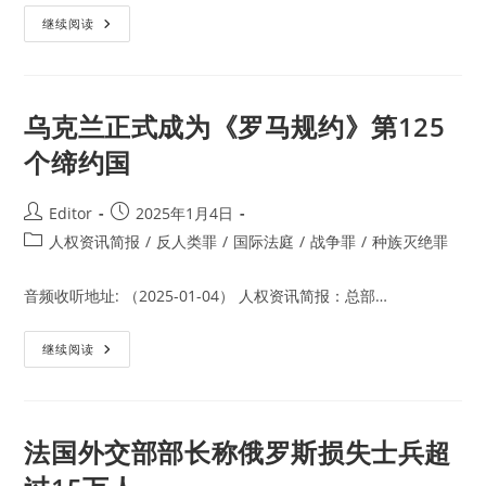
在
该
在
继续阅读
地
乌
区
克
的
兰、
发
捷
展
克
提
禁
乌克兰正式成为《罗马规约》第125
供
止
了
共
机
个缔约国
产
会
主
义
宣
Post
Post
Editor
2025年1月4日
传
author:
published:
后，
Post
人权资讯简报
/
反人类罪
/
国际法庭
/
战争罪
/
种族灭绝罪
波
category:
兰
宣
音频收听地址: （2025-01-04） 人权资讯简报：总部…
布
波
兰
共
乌
继续阅读
产
克
党
兰
非
正
法
式
成
为
法国外交部部长称俄罗斯损失士兵超
《罗
马
规