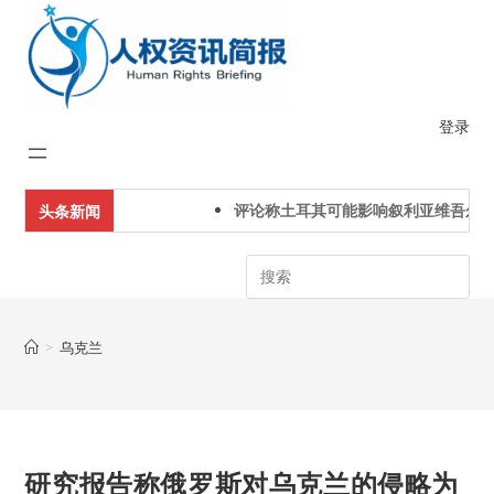
Skip
to
content
登录
评论称土耳其可能影响叙利亚维吾尔人
头条新闻
Search
>
乌克兰
研究报告称俄罗斯对乌克兰的侵略为