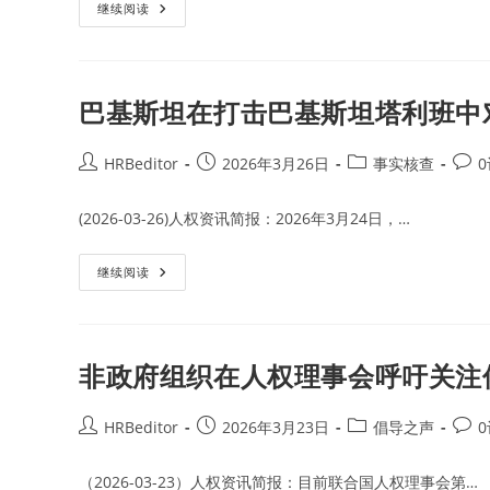
与
俾
继续阅读
巴
路
基
支
斯
解
坦
放
的
军
矿
首
巴基斯坦在打击巴基斯坦塔利班中
产
次
开
发
发
动
协
对
Post
Post
Post
Post
HRBeditor
2026年3月26日
事实核查
议
巴
author:
published:
category:
comm
基
斯
(2026-03-26)人权资讯简报：2026年3月24日，…
坦
海
上
袭
巴
继续阅读
击
基
并
斯
造
坦
成
在
3
打
人
击
非政府组织在人权理事会呼吁关注
死
巴
亡
基
斯
坦
Post
Post
Post
Post
HRBeditor
2026年3月23日
倡导之声
塔
author:
published:
category:
comm
利
班
（2026-03-23）人权资讯简报：目前联合国人权理事会第…
中