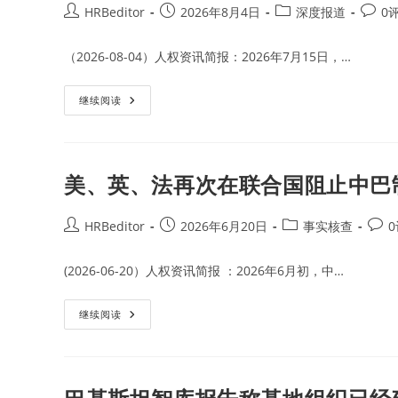
Post
Post
Post
Post
HRBeditor
2026年8月4日
深度报道
0
author:
published:
category:
comme
（2026-08-04）人权资讯简报：2026年7月15日，…
巴
继续阅读
基
斯
坦
俾
路
支
美、英、法再次在联合国阻止中巴
省
的
中
资
Post
Post
Post
Post
HRBeditor
2026年6月20日
事实核查
背
author:
published:
category:
comm
景
山
(2026-06-20）人权资讯简报 ：2026年6月初，中…
达
克
矿
业
美、
继续阅读
安
英、
全
法
形
再
势
次
恶
在
化
联