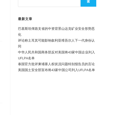
索
最新文章
巴基斯坦俾路支省的中资背景山达克矿业安全形势恶
化
评论称土耳其可能影响叙利亚维吾尔人下一代身份认
同
中华人民共和国商务部反对美国将43家中国企业列入
UFLPA名单
泰国官方批评柬埔寨人权状况问题特别报告员的言论
美国国土安全部宣布将43家中国公司列入UFLPA名单