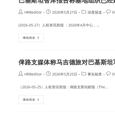
巴基斯坦智库报告称基地组织已经
合
国
阻
止
Post
Post
Post
Post
HRBeditor
2026年5月27日
深度报道
中
author:
published:
category:
comm
巴
制
(2026-05-27）人权资讯简报 ：2026年4月中心，…
裁
俾
路
支
巴
继续阅读
解
基
放
斯
军
坦
的
智
提
库
议
报
俾路支媒体称马吉德旅对巴基斯坦
告
称
基
地
Post
Post
Post
Post
HRBeditor
2026年5月25日
事实核查
组
author:
published:
category:
comm
织
已
（2026-05-25）人权资讯简报：俾路支斯坦邮报（The…
经
建
立
了
俾
继续阅读
去
路
中
支
心
媒
化
体