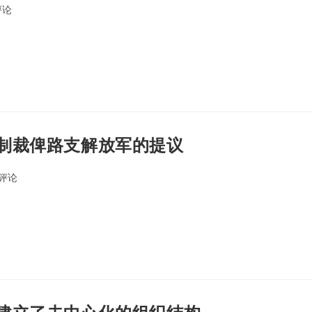
评论
nts:
制裁俾路支解放军的提议
0评论
ents: