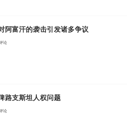
对阿富汗的袭击引发诸多争议
0评论
ents:
俾路支斯坦人权问题
0评论
ents: