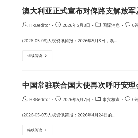
的
称
组
马
澳大利亚正式宣布对俾路支解放军
织
吉
结
德
构
旅
对
Post
Post
Post
Post
HRBeditor
2026年5月8日
国际消息
0
巴
author:
published:
category:
comme
基
斯
(2026-05-08)人权资讯简报：2026年5月8日，澳…
坦
军
事
人
澳
继续阅读
员
大
袭
利
击
亚
导
正
致
式
82
宣
中国常驻联合国大使再次呼吁安理
人
布
死
对
亡
俾
路
Post
Post
Post
Post
HRBeditor
2026年5月7日
事实核查
0
支
author:
published:
category:
comme
解
放
(2026-05-07)人权资讯简报：2026年4月24日的…
军
及
该
组
中
继续阅读
织
国
3