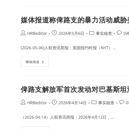
常
名
驻
关
联
键
合
人
国
媒体报道称俾路支的暴力活动威胁
物
大
实
使
施
再
制
次
Post
Post
Post
Post
HRBeditor
2026年5月6日
事实核查
0
裁
呼
author:
published:
category:
comme
吁
安
(2026-05-06)人权资讯简报：美国纽约时报（NYT）…
理
会
对
俾
媒
继续阅读
路
体
支
报
解
道
放
称
军
俾
以
路
俾路支解放军首次发动对巴基斯坦
及
支
马
的
吉
暴
德
力
Post
Post
Post
Post
HRBeditor
2026年4月14日
事实核查
旅
活
author:
published:
category:
comm
实
动
施
威
（2026-04-14）人权资讯简报：2026年4月12日，…
制
胁
裁
美
国