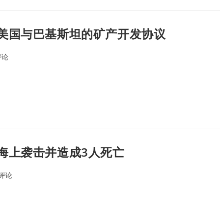
美国与巴基斯坦的矿产开发协议
评论
nts:
海上袭击并造成3人死亡
0评论
ents: