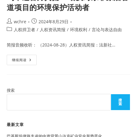
道项目的环境保护活动者
Post
Post
wchre
2024年8月29日
author:
published:
Post
人权捍卫者
/
人权资讯简报
/
环境权利
/
言论与表达自由
category:
简报音频收听： （2024-08-28）人权资讯简报：法新社…
乌
继续阅读
干
达
警
方
拘
捕
21
搜索
名
反
搜
对
索
东
非
原
油
管
最新文章
道
项
巴基斯坦俾路支省的中资背景山达克矿业安全形势恶化
目