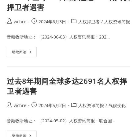
捍卫者遇害
Post
Post
Post
wchre
2024年6月3日
人权捍卫者
/
人权资讯简报
author:
published:
category:
音频收听地址： （2024-06-03）人权资讯简报：202…
2023
继续阅读
年
全
球
28
个
国
过去8年期间全球多达2691名人权捍
家
超
卫者遇害
过
300
名
人
Post
Post
Post
wchre
2024年5月2日
人权资讯简报
/
气候变化
权
author:
published:
category:
捍
卫
者
音频收听地址： （2024-05-02）人权资讯简报：联合国…
遇
害
过
继续阅读