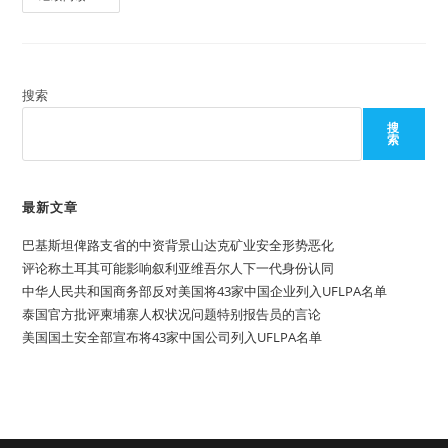
去
8
年
期
间
全
球
搜索
多
达
搜
2691
索
名
人
权
捍
卫
最新文章
者
遇
巴基斯坦俾路支省的中资背景山达克矿业安全形势恶化
害
评论称土耳其可能影响叙利亚维吾尔人下一代身份认同
中华人民共和国商务部反对美国将43家中国企业列入UFLPA名单
泰国官方批评柬埔寨人权状况问题特别报告员的言论
美国国土安全部宣布将43家中国公司列入UFLPA名单