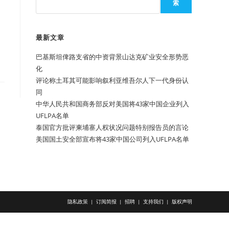
索
最新文章
巴基斯坦俾路支省的中资背景山达克矿业安全形势恶
化
评论称土耳其可能影响叙利亚维吾尔人下一代身份认
同
中华人民共和国商务部反对美国将43家中国企业列入
UFLPA名单
泰国官方批评柬埔寨人权状况问题特别报告员的言论
美国国土安全部宣布将43家中国公司列入UFLPA名单
隐私政策
订阅简报
招聘
支持我们
版权声明