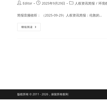
Post
Post
Post
Editor
2025年9月29日
人权资讯简报
/
环境
author:
published:
category:
简报音频收听： （2025-09-29）人权资讯简报：伦敦的…
非
继续阅读
营
利
组
织
称
2024
年
全
球
有
146
名
环
境
和
土
地
权
利
捍
版权所有 © 2011 - 2026，保留所有权利
卫
者
遇