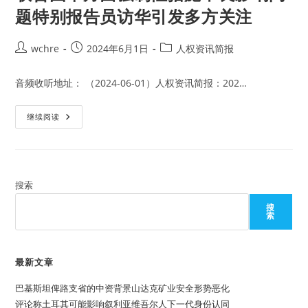
题特别报告员访华引发多方关注
Post
Post
Post
wchre
2024年6月1日
人权资讯简报
author:
published:
category:
音频收听地址： （2024-06-01）人权资讯简报：202…
联
继续阅读
合
国
单
方
面
强
制
搜索
性
措
搜
施
索
不
良
影
响
问
最新文章
题
特
巴基斯坦俾路支省的中资背景山达克矿业安全形势恶化
别
报
评论称土耳其可能影响叙利亚维吾尔人下一代身份认同