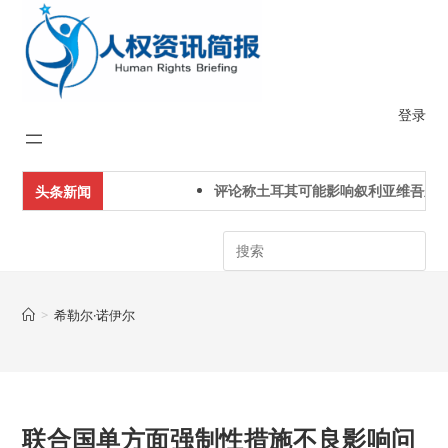
Skip
to
content
登录
评论称土耳其可能影响叙利亚维吾尔人
头条新闻
Search
>
希勒尔·诺伊尔
联合国单方面强制性措施不良影响问