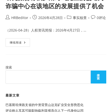
诈骗中心在该地区的发展提供了机会
Post
Post
Post
Post
HRBeditor
2026年4月28日
事实核查
0评论
author:
published:
category:
comments:
（2026-04-28）人权资讯简报：2026年4月27日，…
研
继续阅读
究
报
告
称
俄
罗
斯
搜索
对
乌
搜
克
索
兰
的
侵
略
为
最新文章
诈
骗
巴基斯坦俾路支省的中资背景山达克矿业安全形势恶化
中
心
评论称土耳其可能影响叙利亚维吾尔人下一代身份认同