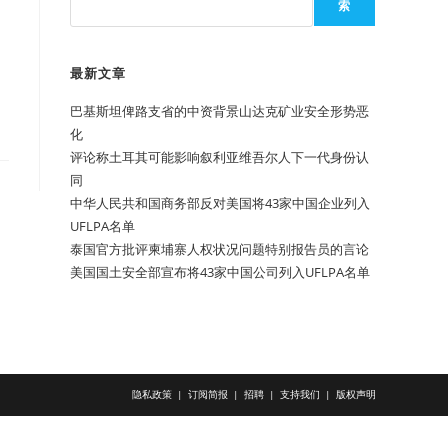
索
最新文章
巴基斯坦俾路支省的中资背景山达克矿业安全形势恶
化
评论称土耳其可能影响叙利亚维吾尔人下一代身份认
同
中华人民共和国商务部反对美国将43家中国企业列入
UFLPA名单
泰国官方批评柬埔寨人权状况问题特别报告员的言论
美国国土安全部宣布将43家中国公司列入UFLPA名单
隐私政策
订阅简报
招聘
支持我们
版权声明