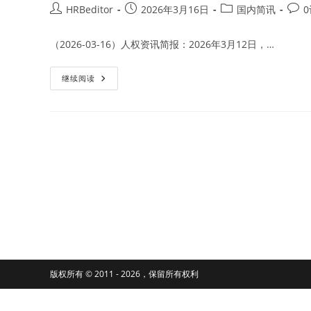
Post
Post
Post
Post
HRBeditor
2026年3月16日
国内简讯
author:
published:
category:
comm
（2026-03-16）人权资讯简报：2026年3月12日，…
全
继续阅读
国
人
大
正
式
通
过
《中
华
人
民
共
和
国
民
族
团
结
进
步
版权所有 © 2011 - 2026，保留所有权利
促
进
法》