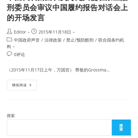
刑委员会审议中国履约报告对话会上
的开场发言
Post
Post
Editor
2015年11月18日
author:
published:
Post
中国政府声音
/
法律政策
/
禁止/预防酷刑
/
联合国条约机
category:
构
Post
0评论
comments:
（2015年11月17日上午，万国宫） 尊敬的Grossma…
中
继续阅读
国
代
表
团
团
长
吴
搜索
海
龙
搜
大
索
使
在