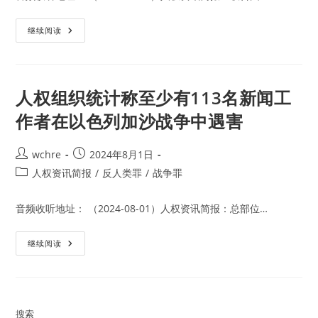
办
事
处
联
驻
继续阅读
合
布
国
办
最
公
新
室
报
告
人权组织统计称至少有113名新闻工
显
示
作者在以色列加沙战争中遇害
孟
加
拉
国
Post
Post
wchre
2024年8月1日
抗
author:
published:
议
Post
人权资讯简报
/
反人类罪
/
战争罪
死
category:
亡
人
音频收听地址： （2024-08-01）人权资讯简报：总部位…
数
已
经
超
人
继续阅读
过
权
600
组
人
织
统
计
称
至
搜索