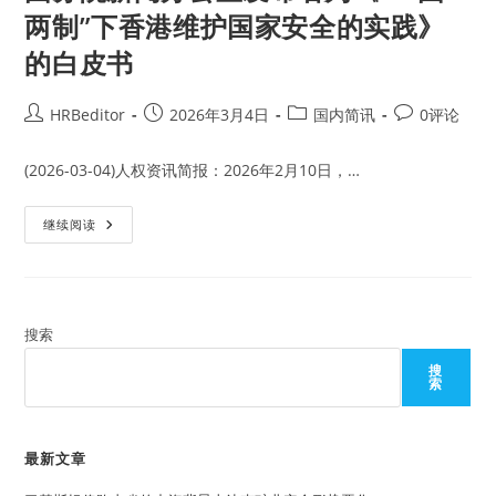
两制”下香港维护国家安全的实践》
的白皮书
Post
Post
Post
Post
HRBeditor
2026年3月4日
国内简讯
0评论
author:
published:
category:
comments:
(2026-03-04)人权资讯简报：2026年2月10日，…
国
继续阅读
务
院
新
闻
办
公
室
搜索
发
布
搜
名
索
为
《“一
国
两
制”
最新文章
下
香