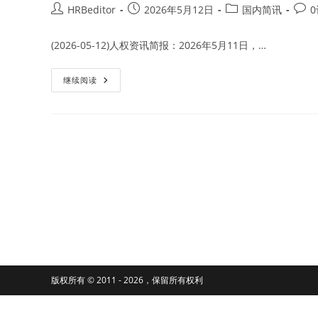
Post
Post
Post
Post
HRBeditor
2026年5月12日
国内简讯
author:
published:
category:
comm
(2026-05-12)人权资讯简报：2026年5月11日，…
官
继续阅读
方
媒
体
宣
布
中
国
公
安
部
和
美
国
司
法
部
合
作
打
击
版权所有 © 2011 - 2026，保留所有权利
毒
品
走