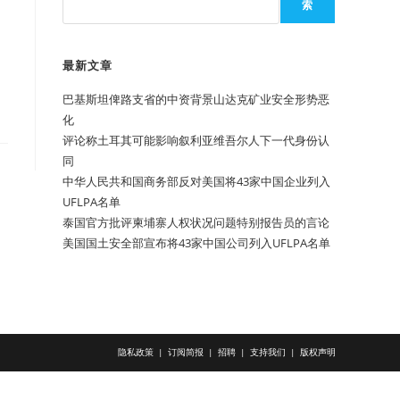
索
最新文章
巴基斯坦俾路支省的中资背景山达克矿业安全形势恶
化
评论称土耳其可能影响叙利亚维吾尔人下一代身份认
同
中华人民共和国商务部反对美国将43家中国企业列入
UFLPA名单
泰国官方批评柬埔寨人权状况问题特别报告员的言论
美国国土安全部宣布将43家中国公司列入UFLPA名单
隐私政策
订阅简报
招聘
支持我们
版权声明