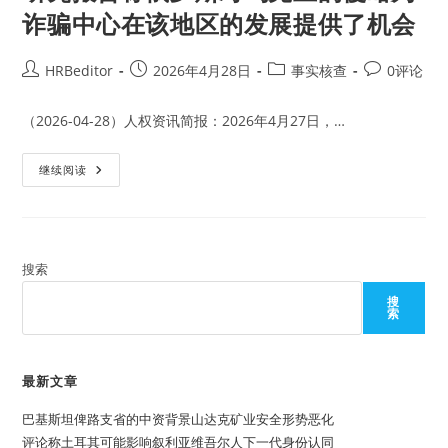
诈骗中心在该地区的发展提供了机会
Post
Post
Post
Post
HRBeditor
2026年4月28日
事实核查
0评论
author:
published:
category:
comments:
（2026-04-28）人权资讯简报：2026年4月27日，…
研
继续阅读
究
报
告
称
俄
罗
斯
搜索
对
乌
搜
克
索
兰
的
侵
略
为
最新文章
诈
骗
巴基斯坦俾路支省的中资背景山达克矿业安全形势恶化
中
心
评论称土耳其可能影响叙利亚维吾尔人下一代身份认同