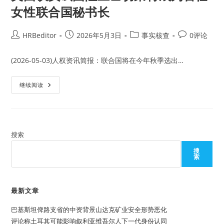
女性联合国秘书长
Post
Post
Post
Post
HRBeditor
2026年5月3日
事实核查
0评论
author:
published:
category:
comments:
(2026-05-03)人权资讯简报：联合国将在今年秋季选出…
美
继续阅读
国
议
员
试
图
阻
止
搜索
巴
切
搜
莱
索
特
成
为
首
任
最新文章
女
性
巴基斯坦俾路支省的中资背景山达克矿业安全形势恶化
联
合
评论称土耳其可能影响叙利亚维吾尔人下一代身份认同