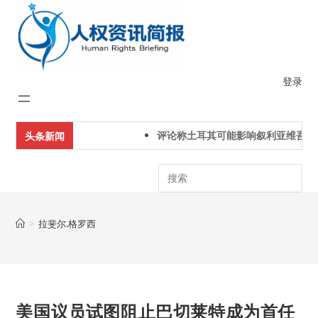
Skip
to
content
登录
评论称土耳其可能影响叙利亚维吾尔
头条新闻
Search
>
拉斐尔.格罗西
美国议员试图阻止巴切莱特成为首任