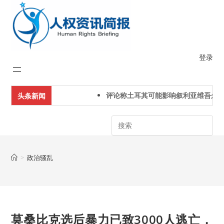
Skip
to
content
登录
评论称土耳其可能影响叙利亚维吾尔人
头条新闻
Search
>
政治骚乱
莫桑比克选后暴力已致3000人逃亡，