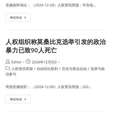
公
音频收听地址： （2024-12-28）人权资讯简报：半岛电…
民
抗
议
莫
持
继续阅读
桑
续
比
克
高
达
6000
人权组织称莫桑比克选举引发的政治
名
服
暴力已致90人死亡
刑
人
员
越
Post
Post
Editor
2024年12月8日
狱，
author:
published:
33
Post
人权资讯简报
/
自由结社权利
/
言论与表达自由
/
选举与政
人
category:
治参与
死
亡
简报音频收听： （2024-12-08）人权资讯简报：202…
人
继续阅读
权
组
织
称