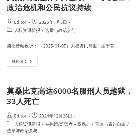
政治危机和公民抗议持续
Post
Post
Editor
2025年1月5日
author:
published:
Post
人权资讯简报
/
选举与政治参与
category:
简报音频收听： （2025-01-05）人权资讯简报：由于莫…
莫
继续阅读
桑
比
克
选
后
暴
莫桑比克高达6000名服刑人员越狱，
力
已
33人死亡
致
3000
人
逃
Post
Post
Editor
2024年12月28日
亡，
author:
published:
政
Post
人权资讯简报
/
被拘留/监禁者人权保护
/
言论与表达自由
/
治
category:
选举与政治参与
危
机
和