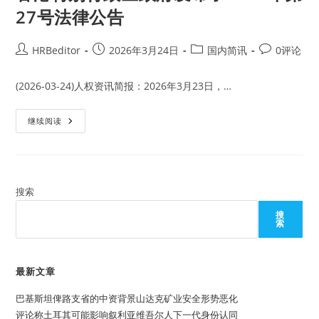
27号法律公告
Post
Post
Post
Post
HRBeditor
2026年3月24日
国内简讯
0评论
author:
published:
category:
comments:
(2026-03-24)人权资讯简报：2026年3月23日，…
香
继续阅读
港
特
别
行
政
区
政
搜索
府
发
搜
布
索
了
2026
年
第
27
最新文章
号
法
巴基斯坦俾路支省的中资背景山达克矿业安全形势恶化
律
公
评论称土耳其可能影响叙利亚维吾尔人下一代身份认同