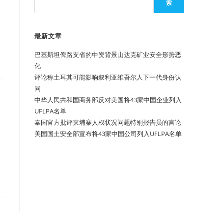
索
最新文章
巴基斯坦俾路支省的中资背景山达克矿业安全形势恶
化
评论称土耳其可能影响叙利亚维吾尔人下一代身份认
同
中华人民共和国商务部反对美国将43家中国企业列入
UFLPA名单
泰国官方批评柬埔寨人权状况问题特别报告员的言论
美国国土安全部宣布将43家中国公司列入UFLPA名单