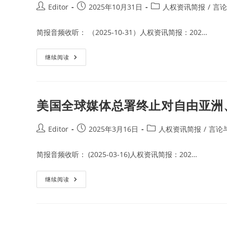
Post
Post
Post
Editor
2025年10月31日
人权资讯简报
/
言论
author:
published:
category:
简报音频收听： （2025-10-31）人权资讯简报：202…
自
继续阅读
由
亚
洲
电
台
宣
美国全球媒体总署终止对自由亚洲
布
自
成
立
Post
Post
Post
Editor
2025年3月16日
人权资讯简报
/
言论
29
author:
published:
category:
年
以
简报音频收听： (2025-03-16)人权资讯简报：202…
来
完
全
停
美
继续阅读
止
国
新
全
闻
球
服
媒
务
体
总