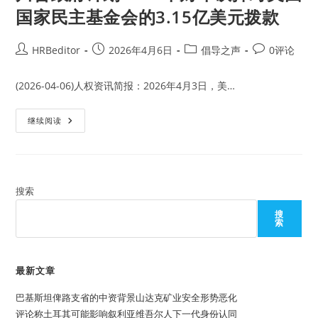
国家民主基金会的3.15亿美元拨款
Post
Post
Post
Post
HRBeditor
2026年4月6日
倡导之声
0评论
author:
published:
category:
comments:
(2026-04-06)人权资讯简报：2026年4月3日，美…
川
继续阅读
普
政
府
计
划
2027
年
搜索
财
年
搜
砍
索
掉
对
美
国
国
最新文章
家
民
巴基斯坦俾路支省的中资背景山达克矿业安全形势恶化
主
基
评论称土耳其可能影响叙利亚维吾尔人下一代身份认同