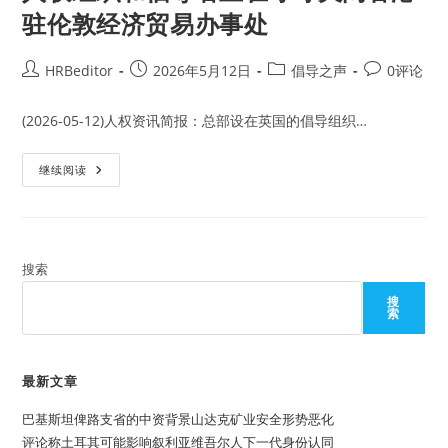
驻伦敦经济贸易办事处
Post
Post
Post
Post
HRBeditor
2026年5月12日
倡导之声
0评论
author:
published:
category:
comments:
(2026-05-12)人权资讯简报：总部设在英国的倡导组织…
人
继续阅读
权
组
织
和
倡
导
者
搜索
正
在
搜
呼
索
吁
关
闭
香
港
最新文章
驻
伦
巴基斯坦俾路支省的中资背景山达克矿业安全形势恶化
敦
经
评论称土耳其可能影响叙利亚维吾尔人下一代身份认同