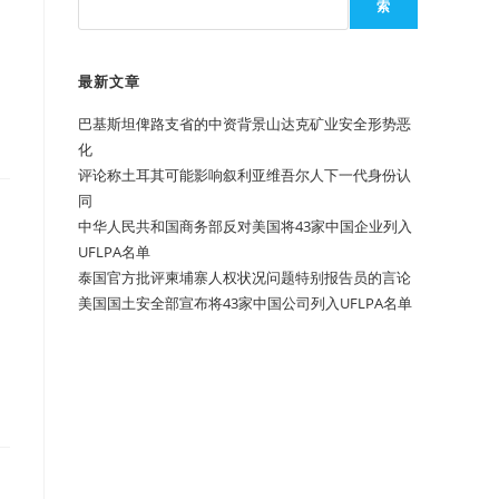
索
最新文章
巴基斯坦俾路支省的中资背景山达克矿业安全形势恶
化
评论称土耳其可能影响叙利亚维吾尔人下一代身份认
同
中华人民共和国商务部反对美国将43家中国企业列入
UFLPA名单
泰国官方批评柬埔寨人权状况问题特别报告员的言论
美国国土安全部宣布将43家中国公司列入UFLPA名单