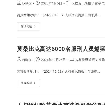
Post
Post
Post
Editor
2025年1月5日
人权资讯简报
/
选举与
author:
published:
category:
简报音频收听： （2025-01-05）人权资讯简报：由于莫…
莫
继续阅读
桑
比
克
选
后
暴
莫桑比克高达6000名服刑人员越狱
力
已
致
3000
Post
Post
Post
Editor
2024年12月28日
人权资讯简报
/
被拘
人
author:
published:
category:
逃
亡，
音频收听地址： （2024-12-28）人权资讯简报：半岛电…
政
治
危
机
莫
继续阅读
和
桑
公
比
民
克
抗
高
议
达
持
6000