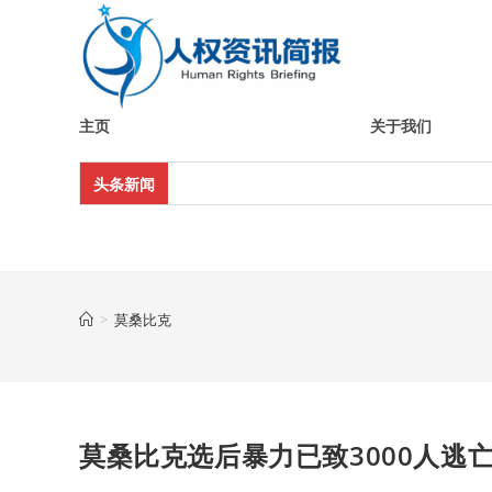
Skip
to
content
主页
关于我们
头条新闻
>
莫桑比克
莫桑比克选后暴力已致3000人逃