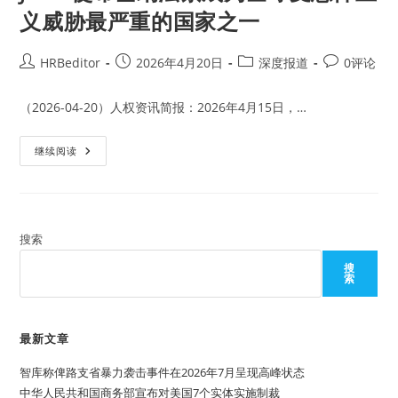
义威胁最严重的国家之一
Post
Post
Post
Post
HRBeditor
2026年4月20日
深度报道
0评论
author:
published:
category:
comments:
（2026-04-20）人权资讯简报：2026年4月15日，…
JNIM
继续阅读
使
布
基
纳
法
索
成
搜索
为
全
搜
球
索
受
恐
怖
主
义
最新文章
威
胁
智库称俾路支省暴力袭击事件在2026年7月呈现高峰状态
最
严
中华人民共和国商务部宣布对美国7个实体实施制裁