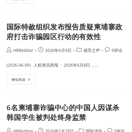
峰
国
会
宣
布
对
一
名
国际特赦组织发布报告质疑柬埔寨政
利
用
府打击诈骗园区行动的有效性
加
密
货
币
Post
Post
Post
Post
HRBeditor
2026年6月9日
倡导之声
0评论
为
author:
published:
category:
comments:
诈
骗
网
(2026-06-09）人权资讯简报 ：2026年6月8日，…
络
洗
钱
国
继续阅读
的
际
中
特
国
赦
商
组
人
织
发
发
6名柬埔寨诈骗中心的中国人因谋杀
出
布
通
报
缉
韩国学生被判处终身监禁
告
令
质
疑
柬
Post
Post
Post
Post
HRBeditor
2026年5月28日
国际消息
0评论