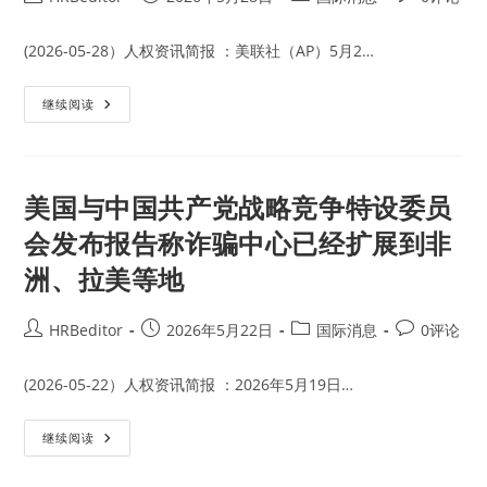
埔
author:
published:
category:
comments:
寨
政
府
(2026-05-28）人权资讯简报 ：美联社（AP）5月2…
打
击
诈
6
继续阅读
骗
名
园
柬
区
埔
行
寨
动
诈
的
骗
美国与中国共产党战略竞争特设委员
有
中
效
心
性
会发布报告称诈骗中心已经扩展到非
的
中
洲、拉美等地
国
人
因
谋
Post
Post
Post
Post
HRBeditor
2026年5月22日
国际消息
0评论
杀
韩
author:
published:
category:
comments:
国
学
(2026-05-22）人权资讯简报 ：2026年5月19日…
生
被
判
美
处
继续阅读
国
终
与
身
中
监