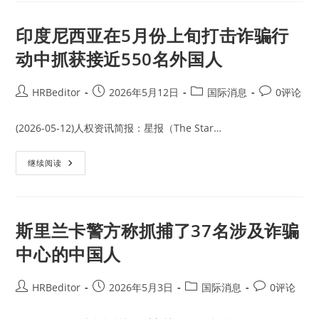
国
禁
共
产
印度尼西亚在5月份上旬打击诈骗行
党
战
动中抓获接近550名外国人
略
竞
争
特
Post
Post
Post
Post
HRBeditor
2026年5月12日
国际消息
0评论
设
author:
published:
category:
comments:
委
员
会
(2026-05-12)人权资讯简报：星报（The Star…
发
布
报
印
继续阅读
告
度
称
尼
诈
西
骗
亚
中
在
心
5
斯里兰卡警方称抓捕了37名涉及诈骗
已
月
经
份
扩
中心的中国人
上
展
旬
到
打
非
击
Post
洲、
Post
Post
Post
HRBeditor
2026年5月3日
国际消息
0评论
诈
拉
author:
published:
category:
comments:
骗
美
行
等