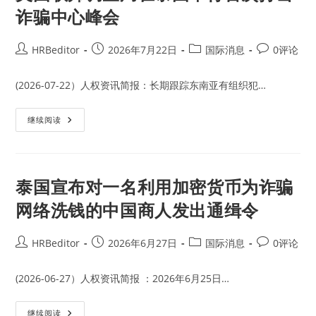
诈骗中心峰会
Post
Post
Post
Post
HRBeditor
2026年7月22日
国际消息
0评论
author:
published:
category:
comments:
(2026-07-22）人权资讯简报：长期跟踪东南亚有组织犯…
美
继续阅读
国
联
邦
调
查
局
泰国宣布对一名利用加密货币为诈骗
在
泰
网络洗钱的中国商人发出通缉令
国
举
行
首
Post
Post
Post
Post
HRBeditor
2026年6月27日
国际消息
0评论
次
author:
published:
category:
comments:
打
击
诈
(2026-06-27）人权资讯简报 ：2026年6月25日…
骗
中
心
泰
继续阅读