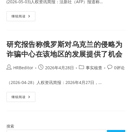
动
(2026-05-03)人权资讯简报：法新社（AFP）报道称…
地
中
抓
获
斯
继续阅读
接
里
近
兰
550
卡
名
警
外
方
国
称
研究报告称俄罗斯对乌克兰的侵略为
人
抓
捕
诈骗中心在该地区的发展提供了机会
了
37
名
涉
Post
Post
Post
Post
HRBeditor
2026年4月28日
事实核查
0评论
及
author:
published:
category:
comments:
诈
骗
中
（2026-04-28）人权资讯简报：2026年4月27日，…
心
的
中
研
继续阅读
国
究
人
报
告
称
俄
罗
斯
搜索
对