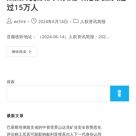
过15万人
Post
Post
Post
wchre
2024年6月14日
人权资讯简报
author:
published:
category:
音频收听地址： （2024-06-14）人权资讯简报：202…
法
继续阅读
国
外
交
部
部
长
称
搜索
俄
罗
搜
斯
索
损
失
士
兵
超
最新文章
过
15
巴基斯坦俾路支省的中资背景山达克矿业安全形势恶化
万
人
评论称土耳其可能影响叙利亚维吾尔人下一代身份认同