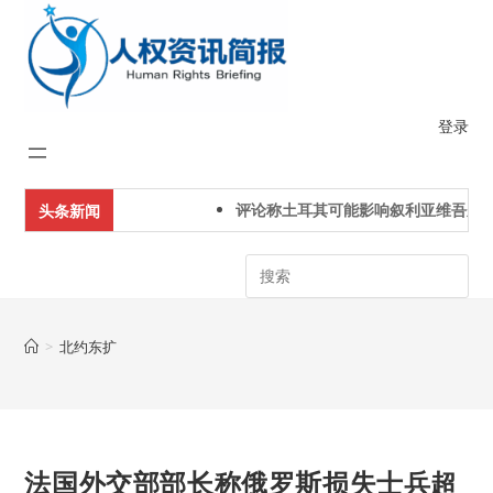
Skip
to
content
登录
评论称土耳其可能影响叙利亚维吾尔
头条新闻
Search
>
北约东扩
法国外交部部长称俄罗斯损失士兵超