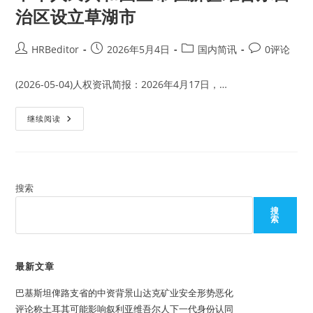
治区设立草湖市
Post
Post
Post
Post
HRBeditor
2026年5月4日
国内简讯
0评论
author:
published:
category:
comments:
(2026-05-04)人权资讯简报：2026年4月17日，…
中
继续阅读
华
人
民
共
和
国
宣
搜索
布
在
搜
新
索
疆
维
吾
尔
自
最新文章
治
区
巴基斯坦俾路支省的中资背景山达克矿业安全形势恶化
设
立
评论称土耳其可能影响叙利亚维吾尔人下一代身份认同