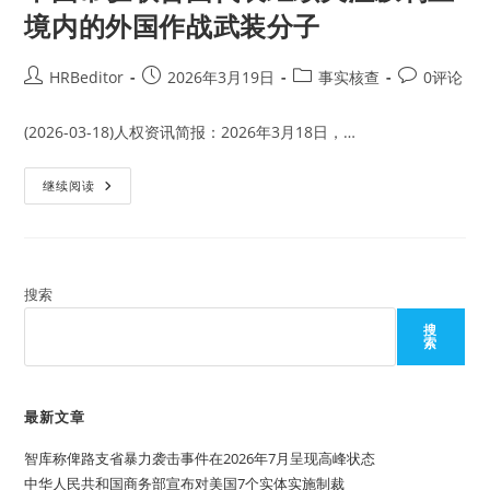
境内的外国作战武装分子
Post
Post
Post
Post
HRBeditor
2026年3月19日
事实核查
0评论
author:
published:
category:
comments:
(2026-03-18)人权资讯简报：2026年3月18日，…
中
继续阅读
国
常
驻
联
合
国
代
搜索
表
继
搜
续
索
关
注
叙
利
亚
最新文章
境
内
智库称俾路支省暴力袭击事件在2026年7月呈现高峰状态
的
外
中华人民共和国商务部宣布对美国7个实体实施制裁