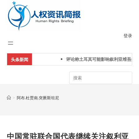
Skip
to
content
登录
评论称土耳其可能影响叙利亚维吾尔人
头条新闻
Search
>
阿布.杜贾南.突厥斯坦尼
中国常驻联合国代表继续关注叙利亚